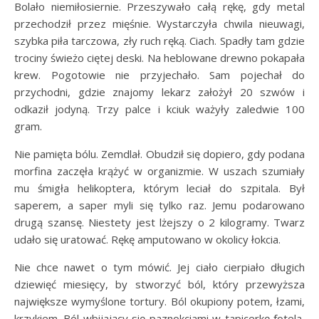
Bolało niemiłosiernie. Przeszywało całą rękę, gdy metal
przechodził przez mięśnie. Wystarczyła chwila nieuwagi,
szybka piła tarczowa, zły ruch ręką. Ciach. Spadły tam gdzie
trociny świeżo ciętej deski. Na heblowane drewno pokapała
krew. Pogotowie nie przyjechało. Sam pojechał do
przychodni, gdzie znajomy lekarz założył 20 szwów i
odkaził jodyną. Trzy palce i kciuk ważyły zaledwie 100
gram.
Nie pamięta bólu. Zemdlał. Obudził się dopiero, gdy podana
morfina zaczęła krążyć w organizmie. W uszach szumiały
mu śmigła helikoptera, którym leciał do szpitala. Był
saperem, a saper myli się tylko raz. Jemu podarowano
drugą szansę. Niestety jest lżejszy o 2 kilogramy. Twarz
udało się uratować. Rękę amputowano w okolicy łokcia.
Nie chce nawet o tym mówić. Jej ciało cierpiało długich
dziewięć miesięcy, by stworzyć ból, który przewyższa
największe wymyślone tortury. Ból okupiony potem, łzami,
krzykiem. Ból wbijający się paznokciami w tapicerkę fotela,