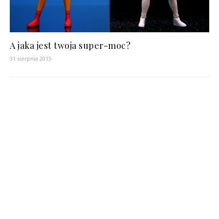
A jaka jest twoja super-moc?
31 sierpnia 2015