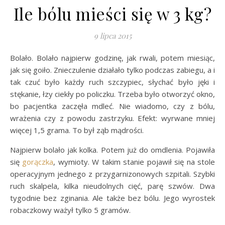
Ile bólu mieści się w 3 kg?
9 lipca 2015
Bolało. Bolało najpierw godzinę, jak rwali, potem miesiąc,
jak się goiło. Znieczulenie działało tylko podczas zabiegu, a i
tak czuć było każdy ruch szczypiec, słychać było jęki i
stękanie, łzy ciekły po policzku. Trzeba było otworzyć okno,
bo pacjentka zaczęła mdleć. Nie wiadomo, czy z bólu,
wrażenia czy z powodu zastrzyku. Efekt: wyrwane mniej
więcej 1,5 grama. To był ząb mądrości.
Najpierw bolało jak kolka. Potem już do omdlenia. Pojawiła
się
gorączka
, wymioty. W takim stanie pojawił się na stole
operacyjnym jednego z przygarnizonowych szpitali. Szybki
ruch skalpela, kilka nieudolnych cięć, parę szwów. Dwa
tygodnie bez zginania. Ale także bez bólu. Jego wyrostek
robaczkowy ważył tylko 5 gramów.