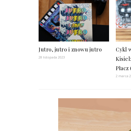
Jutro, jutro i znowu jutro
Cykl 
28 listopada 2023
Kisie
Płacz
2 marca 