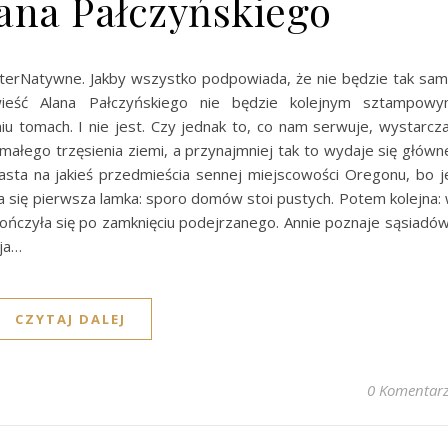
lana Pałczyńskiego
terNatywne. Jakby wszystko podpowiada, że nie będzie tak sa
wieść Alana Pałczyńskiego nie będzie kolejnym sztampow
u tomach. I nie jest. Czy jednak to, co nam serwuje, wystarcz
ałego trzęsienia ziemi, a przynajmniej tak to wydaje się główn
iasta na jakieś przedmieścia sennej miejscowości Oregonu, bo j
la się pierwsza lamka: sporo domów stoi pustych. Potem kolejna:
ończyła się po zamknięciu podejrzanego. Annie poznaje sąsiadów
zja…
CZYTAJ DALEJ
0 Komentar