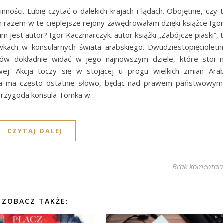
ności. Lubię czytać o dalekich krajach i lądach. Obojętnie, czy 
m razem w te cieplejsze rejony zawędrowałam dzięki książce Igo
im jest autor? Igor Kaczmarczyk, autor książki „Zabójcze piaski”, 
kach w konsularnych świata arabskiego. Dwudziestopięcioletn
ów dokładnie widać w jego najnowszym dziele, które stoi 
wej. Akcja toczy się w stojącej u progu wielkich zmian Arab
dycja ma często ostatnie słowo, będąc nad prawem państwowym
przygoda konsula Tomka w…
CZYTAJ DALEJ
Brak komentar
ZOBACZ TAKŻE: