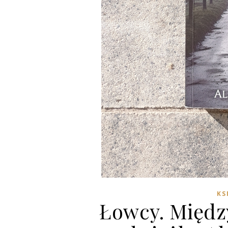
KS
Łowcy. Międz