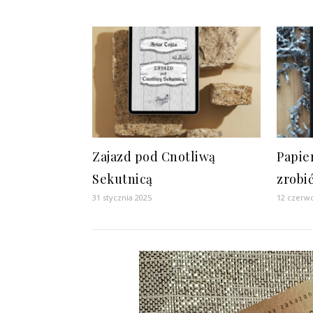
Zajazd pod Cnotliwą
Papie
Sekutnicą
zrobi
31 stycznia 2025
12 czerw