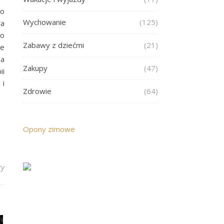
to
Wychowanie
(125)
ra
to
Zabawy z dziećmi
(21)
ie
na
Zakupy
(47)
ii
 i
Zdrowie
(64)
Opony zimowe
zy