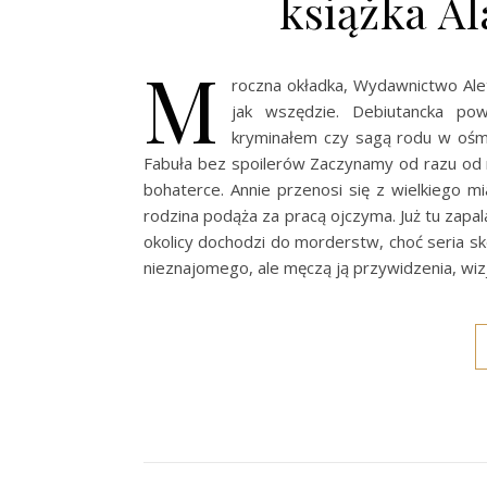
książka A
M
roczna okładka, Wydawnictwo Ale
jak wszędzie. Debiutancka po
kryminałem czy sagą rodu w ośmi
Fabuła bez spoilerów Zaczynamy od razu od m
bohaterce. Annie przenosi się z wielkiego m
rodzina podąża za pracą ojczyma. Już tu zapa
okolicy dochodzi do morderstw, choć seria sk
nieznajomego, ale męczą ją przywidzenia, wi