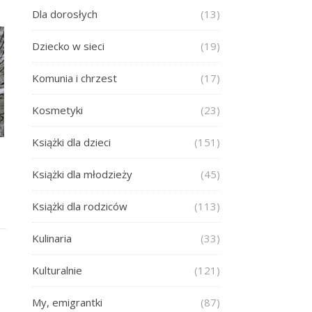
Dla dorosłych
(13)
Dziecko w sieci
(19)
Komunia i chrzest
(17)
Kosmetyki
(23)
Książki dla dzieci
(151)
Książki dla młodzieży
(45)
Książki dla rodziców
(113)
Kulinaria
(33)
Kulturalnie
(121)
My, emigrantki
(87)