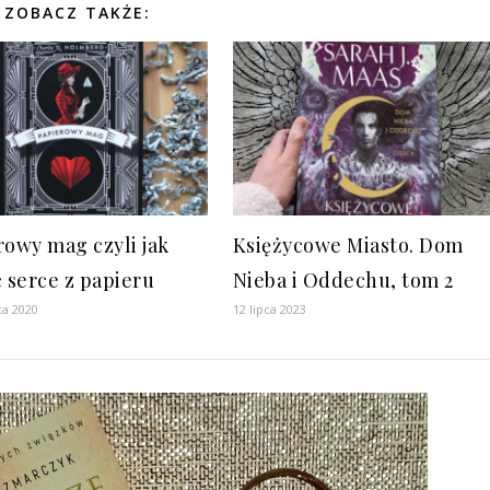
ZOBACZ TAKŻE:
rowy mag czyli jak
Księżycowe Miasto. Dom
ć serce z papieru
Nieba i Oddechu, tom 2
ca 2020
12 lipca 2023