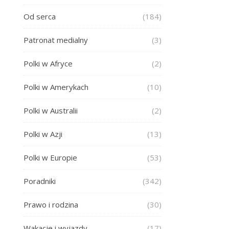
Od serca
(184)
Patronat medialny
(3)
Polki w Afryce
(2)
Polki w Amerykach
(10)
Polki w Australii
(2)
Polki w Azji
(13)
Polki w Europie
(53)
Poradniki
(342)
Prawo i rodzina
(30)
Wakacje i wyjazdy
(17)