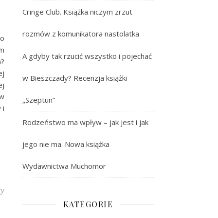
Cringe Club. Książka niczym zrzut
rozmów z komunikatora nastolatka
mo
ym
A gdyby tak rzucić wszystko i pojechać
a?
ej
w Bieszczady? Recenzja książki
ej
 w
„Szeptun”
 i
Rodzeństwo ma wpływ – jak jest i jak
jego nie ma. Nowa książka
Wydawnictwa Muchomor
zy
KATEGORIE