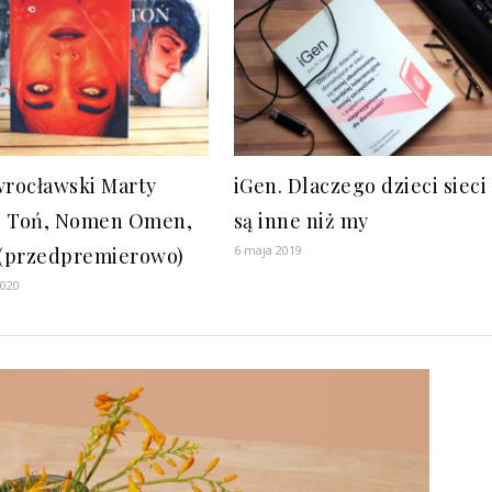
wrocławski Marty
iGen. Dlaczego dzieci sieci
l: Toń, Nomen Omen,
są inne niż my
6 maja 2019
 (przedpremierowo)
2020