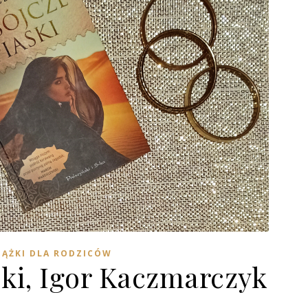
IĄŻKI DLA RODZICÓW
ski, Igor Kaczmarczyk