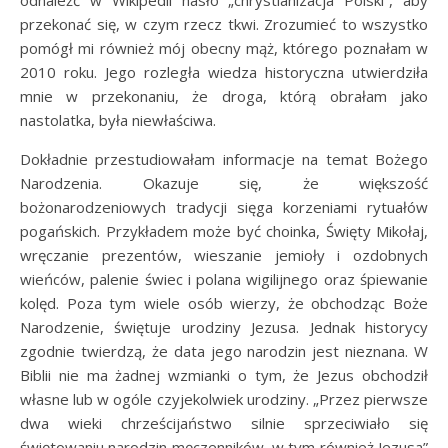
odnaleźć w Wikipedii hasło „chrystianizacja Polski”, aby
przekonać się, w czym rzecz tkwi. Zrozumieć to wszystko
pomógł mi również mój obecny mąż, którego poznałam w
2010 roku. Jego rozległa wiedza historyczna utwierdziła
mnie w przekonaniu, że droga, którą obrałam jako
nastolatka, była niewłaściwa.
Dokładnie przestudiowałam informacje na temat Bożego
Narodzenia. Okazuje się, że większość
bożonarodzeniowych tradycji sięga korzeniami rytuałów
pogańskich. Przykładem może być choinka, Święty Mikołaj,
wręczanie prezentów, wieszanie jemioły i ozdobnych
wieńców, palenie świec i polana wigilijnego oraz śpiewanie
kolęd. Poza tym wiele osób wierzy, że obchodząc Boże
Narodzenie, świętuje urodziny Jezusa. Jednak historycy
zgodnie twierdzą, że data jego narodzin jest nieznana. W
Biblii nie ma żadnej wzmianki o tym, że Jezus obchodził
własne lub w ogóle czyjekolwiek urodziny. „Przez pierwsze
dwa wieki chrześcijaństwo silnie sprzeciwiało się
świętowaniu narodzin męczenników, w tym również Jezusa”