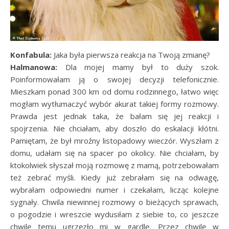
Konfabula:
Jaka była pierwsza reakcja na Twoją zmianę?
Halmanowa:
Dla mojej mamy był to duży szok.
Poinformowałam ją o swojej decyzji telefonicznie.
Mieszkam ponad 300 km od domu rodzinnego, łatwo więc
mogłam wytłumaczyć wybór akurat takiej formy rozmowy.
Prawda jest jednak taka, że bałam się jej reakcji i
spojrzenia. Nie chciałam, aby doszło do eskalacji kłótni.
Pamiętam, że był mroźny listopadowy wieczór. Wyszłam z
domu, udałam się na spacer po okolicy. Nie chciałam, by
ktokolwiek słyszał moją rozmowę z mamą, potrzebowałam
też zebrać myśli. Kiedy już zebrałam się na odwagę,
wybrałam odpowiedni numer i czekałam, licząc kolejne
sygnały. Chwila niewinnej rozmowy o bieżących sprawach,
o pogodzie i wreszcie wydusiłam z siebie to, co jeszcze
chwilę temu ugrzęzło mi w gardle. Przez chwilę w