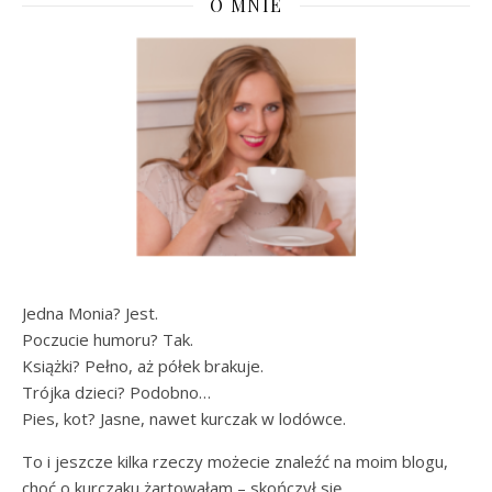
O MNIE
Jedna Monia? Jest.
Poczucie humoru? Tak.
Książki? Pełno, aż półek brakuje.
Trójka dzieci? Podobno…
Pies, kot? Jasne, nawet kurczak w lodówce.
To i jeszcze kilka rzeczy możecie znaleźć na moim blogu,
choć o kurczaku żartowałam – skończył się.