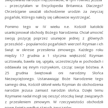
– przeczytałam w Encyclopedia Britannica. Dlaczego?
Chrześcijanie uważali obchodzenie urodzin za zwyczaj
pogański, którego należy się całkowicie wystrzegać.
Pomimo tego w IV wieku n.e. Kościół katolicki
usankcjonował obchody Bożego Narodzenia. Chciał umocnić
swoją pozycję poprzez usunięcie jednej z głównych
przeszkód – popularności pogańskich wierzeń Rzymian i ich
świąt w okresie przesilenia zimowego. Każdego roku
między 17 grudnia a 1 stycznia większość Rzymian
ucztowała, bawiła się, upijała, uczestniczyła w pochodach i
oddawała się innym rozrywkom, czcząc swoje bóstwa. A
25 grudnia świętowali oni narodziny Słońca
Niezwyciężonego. Ustanawiając Boże Narodzenie tego
samego dnia, Kościół skłonił wielu Rzymian do obchodzenia
narodzin Jezusa zamiast narodzin słońca. Dzięki temu
Rzymianie nadal mogli się cieszyć otoczką świąt związanych
z przesileniem zimowym. W rzeczywistości obchodzili
nowe święta według starych zwyczajów.