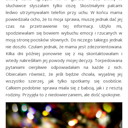
słuchawce słyszałam tylko ciszę. Skostniałymi palcami
ledwo utrzymywałam telefon przy uchu. W końcu mama
powiedziała cicho, że to moja sprawa, muszę jednak dać jej
czas na przetrawienie tej informacji. Ulżyło mi,
spodziewałam się bowiem wybuchu emocji i rzucanych w
moją stronę pocisków słownych. Do niczego takiego jednak
nie doszło. Czułam jednak, że mama jest zdezorientowana.
Kilka dni później ponownie się z nią skontaktowałam i
wtedy nakreśliłam jej powody mojej decyzji. Torpedowana
pytaniami cierpliwie odpowiadałam na każde z nich.
Obiecałam również, że jeśli będzie chciała, wyjaśnię jej
wszystko szerzej, jak tylko spotkamy się osobiście.
Całkiem podobnie sprawa miała się z babcią, jak i z resztą
rodziny. Przyjęła to z niedowierzaniem, ale dość spokojnie.