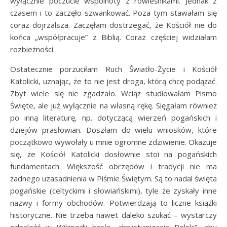
wyłącznie poczucie wspólnoty z rówieśnikami. Jednak z
czasem i to zaczęło szwankować. Poza tym stawałam się
coraz dojrzalsza. Zaczęłam dostrzegać, że Kościół nie do
końca „współpracuje” z Biblią. Coraz częściej widziałam
rozbieżności.
Ostatecznie porzuciłam Ruch Światło-Życie i Kościół
Katolicki, uznając, że to nie jest droga, którą chcę podążać.
Zbyt wiele się nie zgadzało. Wciąż studiowałam Pismo
Święte, ale już wyłącznie na własną rękę. Sięgałam również
po inną literaturę, np. dotyczącą wierzeń pogańskich i
dziejów prasłowian. Doszłam do wielu wniosków, które
początkowo wywołały u mnie ogromne zdziwienie. Okazuje
się, że Kościół Katolicki dosłownie stoi na pogańskich
fundamentach. Większość obrzędów i tradycji nie ma
żadnego uzasadnienia w Piśmie Świętym. Są to nadal święta
pogańskie (celtyckimi i słowiańskimi), tyle że zyskały inne
nazwy i formy obchodów. Potwierdzają to liczne książki
historyczne. Nie trzeba nawet daleko szukać – wystarczy