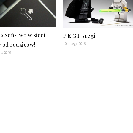
eczeństwo w sieci
P E G I, sregi
y od rodziców!
10 lutego 2015
ia 2019