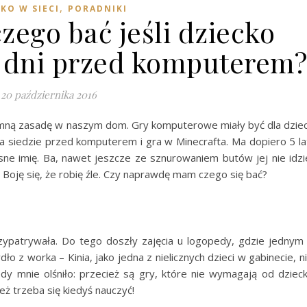
,
KO W SIECI
PORADNIKI
zego bać jeśli dziecko
e dni przed komputerem?
20 października 2016
mną zasadę w naszym dom. Gry komputerowe miały być dla dziec
nia siedzie przed komputerem i gra w Minecrafta. Ma dopiero 5 la
asne imię. Ba, nawet jeszcze ze sznurowaniem butów jej nie idzi
ję. Boję się, że robię źle. Czy naprawdę mam czego się bać?
 przypatrywała. Do tego doszły zajęcia u logopedy, gdzie jednym
o z worka – Kinia, jako jedna z nielicznych dzieci w gabinecie, n
dy mnie olśniło: przecież są gry, które nie wymagają od dziec
też trzeba się kiedyś nauczyć!