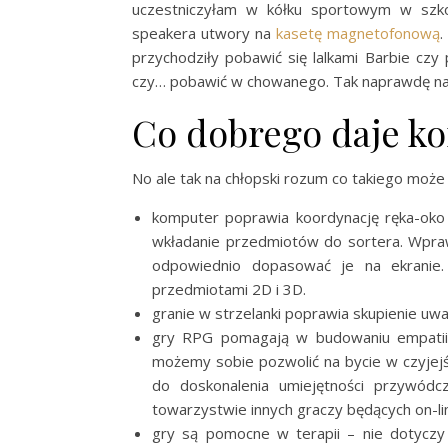
uczestniczyłam w kółku sportowym w szko
speakera utwory na
kasetę magnetofonową
.
przychodziły pobawić się lalkami Barbie c
czy… pobawić w chowanego. Tak naprawdę nasz
Co dobrego daje k
No ale tak na chłopski rozum co takiego moż
komputer poprawia koordynację ręka-oko 
wkładanie przedmiotów do sortera. Wpraw
odpowiednio dopasować je na ekranie. 
przedmiotami 2D i 3D.
granie w strzelanki poprawia skupienie uwa
gry RPG pomagają w budowaniu empatii –
możemy sobie pozwolić na bycie w czyjejś
do doskonalenia umiejętności przywódc
towarzystwie innych graczy będących on-li
gry są pomocne w terapii – nie dotyczy