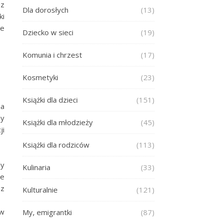
ez
Dla dorosłych
(13)
ki
ie
Dziecko w sieci
(19)
Komunia i chrzest
(17)
Kosmetyki
(23)
Książki dla dzieci
(151)
na
my
Książki dla młodzieży
(45)
ji
Książki dla rodziców
(113)
dy
Kulinaria
(33)
że
 z
Kulturalnie
(121)
 w
My, emigrantki
(87)