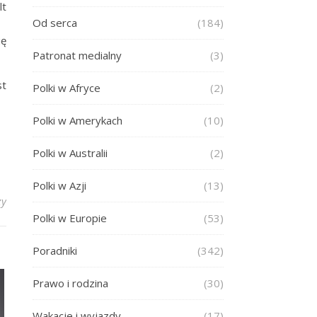
lt
Od serca
(184)
ię
Patronat medialny
(3)
st
Polki w Afryce
(2)
Polki w Amerykach
(10)
Polki w Australii
(2)
Polki w Azji
(13)
zy
Polki w Europie
(53)
Poradniki
(342)
Prawo i rodzina
(30)
Wakacje i wyjazdy
(17)