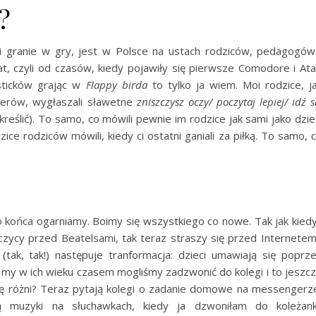
?
i granie w gry, jest w Polsce na ustach rodziców, pedagogów
t, czyli od czasów, kiedy pojawiły się pierwsze Comodore i Ata
ysticków grając w
Flappy birda
to tylko ja wiem. Moi rodzice, j
terów, wygłaszali sławetne
zniszczysz oczy/ poczytaj lepiej/ idź s
reślić). To samo, co mówili pewnie im rodzice jak sami jako dzie
ice rodziców mówili, kiedy ci ostatni ganiali za piłką. To samo, 
do końca ogarniamy. Boimy się wszystkiego co nowe. Tak jak kied
czycy przed Beatelsami, tak teraz straszy się przed Internetem
(tak, tak!) następuje tranformacja: dzieci umawiają się poprz
dy my w ich wieku czasem mogliśmy zadzwonić do kolegi i to jeszc
się różni? Teraz pytają kolegi o zadanie domowe na messengerz
 muzyki na słuchawkach, kiedy ja dzwoniłam do koleżank