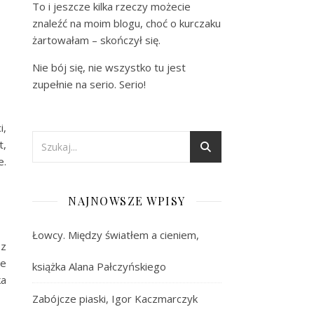
To i jeszcze kilka rzeczy możecie
znaleźć na moim blogu, choć o kurczaku
żartowałam – skończył się.
Nie bój się, nie wszystko tu jest
zupełnie na serio. Serio!
i,
t,
e.
NAJNOWSZE WPISY
Łowcy. Między światłem a cieniem,
 z
ie
książka Alana Pałczyńskiego
ka
Zabójcze piaski, Igor Kaczmarczyk