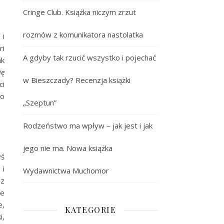
Cringe Club. Książka niczym zrzut
rozmów z komunikatora nastolatka
 i
ri
A gdyby tak rzucić wszystko i pojechać
ak
ię
w Bieszczady? Recenzja książki
ci
co
„Szeptun”
Rodzeństwo ma wpływ – jak jest i jak
jego nie ma. Nowa książka
yś
 i
Wydawnictwa Muchomor
ez
ze
e,
KATEGORIE
i,