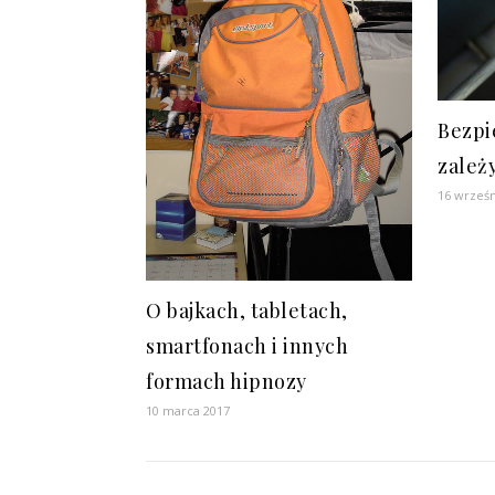
Bezpi
zależ
16 wrześn
O bajkach, tabletach,
smartfonach i innych
formach hipnozy
10 marca 2017