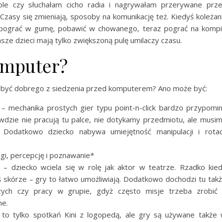
le czy słuchałam cicho radia i nagrywałam przerywane prz
 Czasy się zmieniają, sposoby na komunikację też. Kiedyś koleżan
zy pograć w gumę, pobawić w chowanego, teraz pograć na komp
e dzieci mają tylko zwiększoną pulę umilaczy czasu.
omputer?
e być dobrego z siedzenia przed komputerem? Ano może być:
– mechanika prostych gier typu point-n-click bardzo przypomi
dzie nie pracują tu palce, nie dotykamy przedmiotu, ale musi
Dodatkowo dziecko nabywa umiejętność manipulacji i rotac
gi, percepcję i poznawanie*
 dziecko wciela się w rolę jak aktor w teatrze. Rzadko kie
 skórze – gry to łatwo umożliwiają. Dodatkowo dochodzi tu tak
zych czy pracy w grupie, gdyż często misje trzeba zrobić
ne.
 to tylko spotkań Kini z logopedą, ale gry są używane także