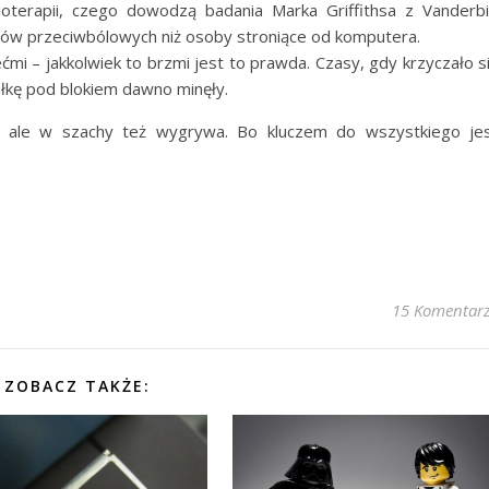
oterapii, czego dowodzą badania Marka Griffithsa z Vanderbi
dków przeciwbólowych niż osoby stroniące od komputera.
ećmi – jakkolwiek to brzmi jest to prawda. Czasy, gdy krzyczało s
łkę pod blokiem dawno minęły.
– ale w szachy też wygrywa. Bo kluczem do wszystkiego je
15 Komentar
ZOBACZ TAKŻE: