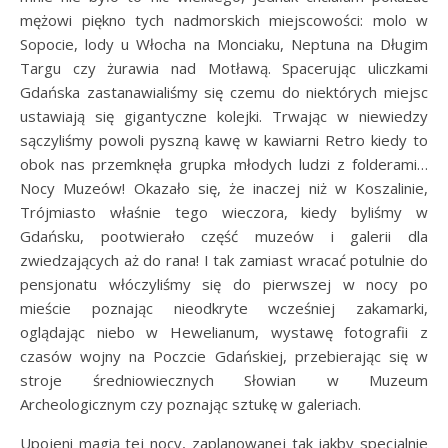
mężowi piękno tych nadmorskich miejscowości: molo w
Sopocie, lody u Włocha na Monciaku, Neptuna na Długim
Targu czy żurawia nad Motławą. Spacerując uliczkami
Gdańska zastanawialiśmy się czemu do niektórych miejsc
ustawiają się gigantyczne kolejki. Trwając w niewiedzy
sączyliśmy powoli pyszną kawę w kawiarni Retro kiedy to
obok nas przemknęła grupka młodych ludzi z folderami…
Nocy Muzeów! Okazało się, że inaczej niż w Koszalinie,
Trójmiasto właśnie tego wieczora, kiedy byliśmy w
Gdańsku, pootwierało część muzeów i galerii dla
zwiedzających aż do rana! I tak zamiast wracać potulnie do
pensjonatu włóczyliśmy się do pierwszej w nocy po
mieście poznając nieodkryte wcześniej zakamarki,
oglądając niebo w Hewelianum, wystawę fotografii z
czasów wojny na Poczcie Gdańskiej, przebierając się w
stroje średniowiecznych Słowian w Muzeum
Archeologicznym czy poznając sztukę w galeriach.
Upojeni magią tej nocy, zaplanowanej tak jakby specjalnie