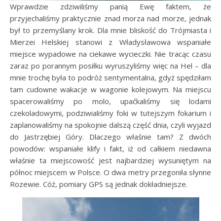
Wprawdzie zdziwiliśmy panią Ewę faktem, że
przyjechaliśmy praktycznie znad morza nad morze, jednak
był to przemyślany krok. Dla mnie bliskość do Trójmiasta i
Mierzei Helskiej stanowi z Władysławowa wspaniałe
miejsce wypadowe na ciekawe wycieczki. Nie tracąc czasu
zaraz po porannym posiłku wyruszyliśmy więc na Hel – dla
mnie trochę była to podróż sentymentalna, gdyż spędziłam
tam cudowne wakacje w wagonie kolejowym. Na miejscu
spacerowaliśmy po molo, upaćkaliśmy się lodami
czekoladowymi, podziwialiśmy foki w tutejszym fokarium i
zaplanowaliśmy na spokojnie dalszą część dnia, czyli wyjazd
do Jastrzębiej Góry. Dlaczego właśnie tam? Z dwóch
powodów: wspaniałe klify i fakt, iż od całkiem niedawna
właśnie ta miejscowość jest najbardziej wysuniętym na
północ miejscem w Polsce. O dwa metry przegoniła słynne
Rozewie. Cóż, pomiary GPS są jednak dokładniejsze.