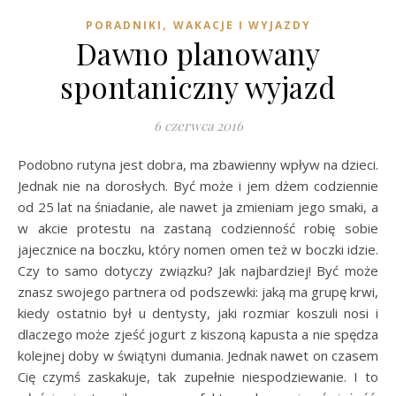
,
PORADNIKI
WAKACJE I WYJAZDY
Dawno planowany
spontaniczny wyjazd
6 czerwca 2016
Podobno rutyna jest dobra, ma zbawienny wpływ na dzieci.
Jednak nie na dorosłych. Być może i jem dżem codziennie
od 25 lat na śniadanie, ale nawet ja zmieniam jego smaki, a
w akcie protestu na zastaną codzienność robię sobie
jajecznice na boczku, który nomen omen też w boczki idzie.
Czy to samo dotyczy związku? Jak najbardziej! Być może
znasz swojego partnera od podszewki: jaką ma grupę krwi,
kiedy ostatnio był u dentysty, jaki rozmiar koszuli nosi i
dlaczego może zjeść jogurt z kiszoną kapusta a nie spędza
kolejnej doby w świątyni dumania. Jednak nawet on czasem
Cię czymś zaskakuje, tak zupełnie niespodziewanie. I to