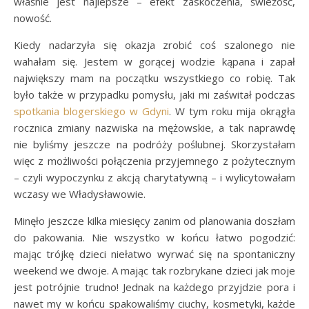
właśnie jest najlepsze – efekt zaskoczenia, świeżość,
nowość.
Kiedy nadarzyła się okazja zrobić coś szalonego nie
wahałam się. Jestem w gorącej wodzie kąpana i zapał
największy mam na początku wszystkiego co robię. Tak
było także w przypadku pomysłu, jaki mi zaświtał podczas
spotkania blogerskiego w Gdyni
. W tym roku mija okrągła
rocznica zmiany nazwiska na mężowskie, a tak naprawdę
nie byliśmy jeszcze na podróży poślubnej. Skorzystałam
więc z możliwości połączenia przyjemnego z pożytecznym
– czyli wypoczynku z akcją charytatywną – i wylicytowałam
wczasy we Władysławowie.
Minęło jeszcze kilka miesięcy zanim od planowania doszłam
do pakowania. Nie wszystko w końcu łatwo pogodzić:
mając trójkę dzieci niełatwo wyrwać się na spontaniczny
weekend we dwoje. A mając tak rozbrykane dzieci jak moje
jest potrójnie trudno! Jednak na każdego przyjdzie pora i
nawet my w końcu spakowaliśmy ciuchy, kosmetyki, każde