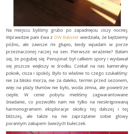
Na miejscu byliśmy grubo po zapadnięciu ciszy nocnej.
Wprawdzie pani Ewa z
DW Bakster
wiedziała, że będziemy
późno, ale zawsze mi głupio, kiedy wpadam w porze
przeznaczonej raczej na sen. Pierwsze wrażenie? Bałam
się, że pogubię się. Pensjonat był całkiem spory i wydawał
się jeszcze większy w środku. Czekał na nas kameralny
pokoik, cisza i spokój. Było to właśnie to czego szukaliśmy:
nie za blisko morza, nie za daleko, termin przed sezonem,
więc na plaży tłumów nie było, woda zimna, ale powietrze
ciepłe. W cenie pobytu mieliśmy zagwarantowane
śniadanie, co pozwoliło nam nie tylko na nieskrępowaną
harmonogramem eksploracje okolicy tej dalszej i tej
bliższej, ale także na nie zaprzątanie sobie głowy
porannym zakupem świeżych bułeczek.