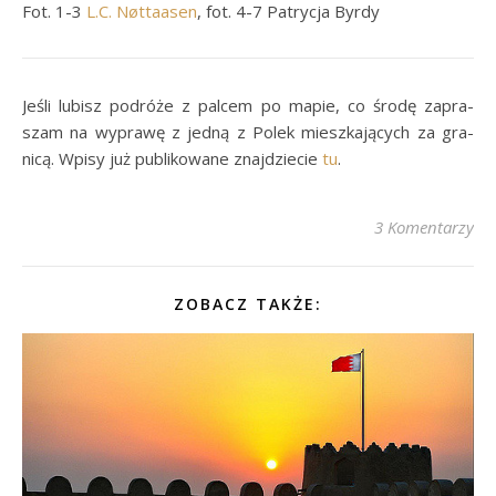
Fot. 1-3
L.C. Nøttaasen
, fot. 4-7 Patrycja Byrdy
Je­śli lu­bisz po­dróże z pal­cem po ma­pie, co środę za­pra­
szam na wy­prawę z jedną z Pol­ek miesz­ka­ją­cych za gra­
nicą. Wpisy już pu­bli­ko­wane znaj­dzie­cie
tu
.
3 Komentarzy
ZOBACZ TAKŻE: