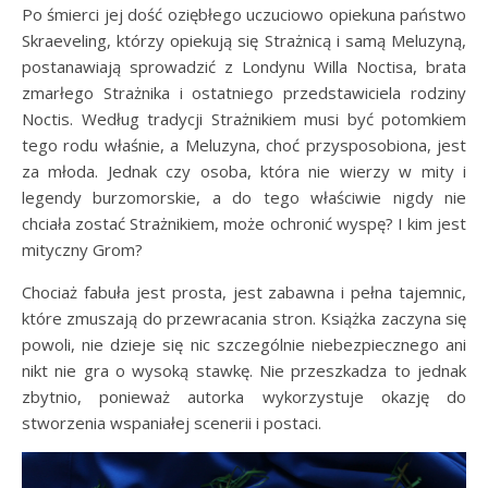
Po śmierci jej dość oziębłego uczuciowo opiekuna państwo
Skraeveling, którzy opiekują się Strażnicą i samą Meluzyną,
postanawiają sprowadzić z Londynu Willa Noctisa, brata
zmarłego Strażnika i ostatniego przedstawiciela rodziny
Noctis. Według tradycji Strażnikiem musi być potomkiem
tego rodu właśnie, a Meluzyna, choć przysposobiona, jest
za młoda. Jednak czy osoba, która nie wierzy w mity i
legendy burzomorskie, a do tego właściwie nigdy nie
chciała zostać Strażnikiem, może ochronić wyspę? I kim jest
mityczny Grom?
Chociaż fabuła jest prosta, jest zabawna i pełna tajemnic,
które zmuszają do przewracania stron. Książka zaczyna się
powoli, nie dzieje się nic szczególnie niebezpiecznego ani
nikt nie gra o wysoką stawkę. Nie przeszkadza to jednak
zbytnio, ponieważ autorka wykorzystuje okazję do
stworzenia wspaniałej scenerii i postaci.