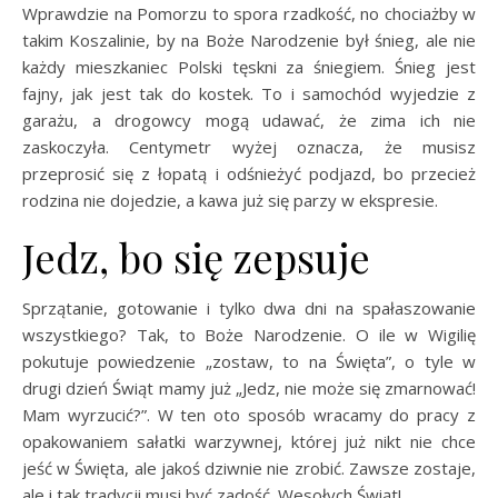
Wprawdzie na Pomorzu to spora rzadkość, no chociażby w
takim Koszalinie, by na Boże Narodzenie był śnieg, ale nie
każdy mieszkaniec Polski tęskni za śniegiem. Śnieg jest
fajny, jak jest tak do kostek. To i samochód wyjedzie z
garażu, a drogowcy mogą udawać, że zima ich nie
zaskoczyła. Centymetr wyżej oznacza, że musisz
przeprosić się z łopatą i odśnieżyć podjazd, bo przecież
rodzina nie dojedzie, a kawa już się parzy w ekspresie.
Jedz, bo się zepsuje
Sprzątanie, gotowanie i tylko dwa dni na spałaszowanie
wszystkiego? Tak, to Boże Narodzenie. O ile w Wigilię
pokutuje powiedzenie „zostaw, to na Święta”, o tyle w
drugi dzień Świąt mamy już „Jedz, nie może się zmarnować!
Mam wyrzucić?”. W ten oto sposób wracamy do pracy z
opakowaniem sałatki warzywnej, której już nikt nie chce
jeść w Święta, ale jakoś dziwnie nie zrobić. Zawsze zostaje,
ale i tak tradycji musi być zadość. Wesołych Świąt!