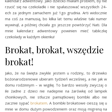
kalendarz adwentowy. Jako dziecko miałam problem, by nie
rzucić się na czekoladki i nie spałaszować wszystkich 24-
ech za jednym zamachem już 1go grudnia. Arti widocznie
ma coś za mamusią, bo kilka lat temu właśnie taki numer
wywinął, a później chciała go jeszcze powtórzyć Nati. Dla
mnie kalendarz adwentowy powinien mieć tabliczkę
czekolady w każdym okienku!
Brokat, brokat, wszędzie
brokat!
Jako, że na święta zwykle jestem u rodziny, to drzewko
bożonarodzeniowe ubieram tydzień wcześniej, a nie jak w
domu rodzinnym – w wigilię. To bardzo wesoły zwyczaj o
ile żadne z dzieci nie nadepnie na żarówkę od lampek
choinkowych, nie stłucze pamiątkowej bombki albo nie
zacznie sypać
brokatem
. A bombki brokatowe cieszą się u
mnie w domu dużym powodzeniem oraz moją migreną na