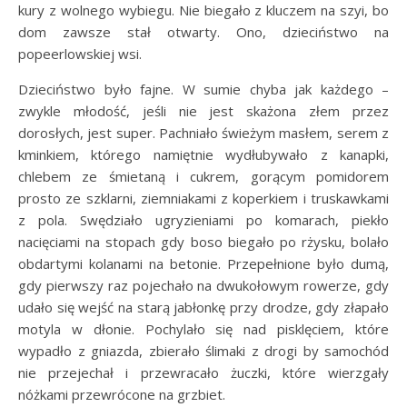
kury z wolnego wybiegu. Nie biegało z kluczem na szyi, bo
dom zawsze stał otwarty. Ono, dzieciństwo na
popeerlowskiej wsi.
Dzieciństwo było fajne. W sumie chyba jak każdego –
zwykle młodość, jeśli nie jest skażona złem przez
dorosłych, jest super. Pachniało świeżym masłem, serem z
kminkiem, którego namiętnie wydłubywało z kanapki,
chlebem ze śmietaną i cukrem, gorącym pomidorem
prosto ze szklarni, ziemniakami z koperkiem i truskawkami
z pola. Swędziało ugryzieniami po komarach, piekło
nacięciami na stopach gdy boso biegało po rżysku, bolało
obdartymi kolanami na betonie. Przepełnione było dumą,
gdy pierwszy raz pojechało na dwukołowym rowerze, gdy
udało się wejść na starą jabłonkę przy drodze, gdy złapało
motyla w dłonie. Pochylało się nad pisklęciem, które
wypadło z gniazda, zbierało ślimaki z drogi by samochód
nie przejechał i przewracało żuczki, które wierzgały
nóżkami przewrócone na grzbiet.