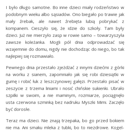
I było długo samotne. Bo inne dzieci miały rodzeństwo w
podobnym wieku albo sąsiadów. Ono biegało po trawie jak
mały źrebak, ale nawet źrebięta lubią pobrykać z
kompanem. Cieszyło się, że idzie do szkoły. Tam były
dzieci. Już nie mierzyło zasp w rowie samo – towarzyszyła
zawsze koleżanka. Mogli pół dnia odprowadzać się
wzajemnie do domu, nigdy nie dochodząc do niego, bo tak
najlepiej się rozmawiało.
Pewnego dnia przestało zjeżdżać z innymi dziećmi z górki
na worku z sianem, zapomniało jak się robi dziesiątki w
gumę i robić łuk z leszczynowej gałęzi. Przestało pisać w
zeszycie z trzema liniami i nosić chińskie sukienki. Ubrało
szpilki w swoim, a nie maminym, rozmiarze, pociągnęło
usta czerwona szminką bez nadruku Myszki Mimi. Zaczęło
być dorosłe.
Teraz ma dzieci. Nie znają trzepaka, bo go przed bokiem
nie ma. Ani smaku mleka z tubki, bo to niezdrowe. Kogel-