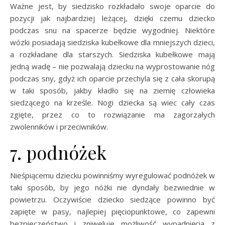
Ważne jest, by siedzisko rozkładało swoje oparcie do
pozycji jak najbardziej leżącej, dzięki czemu dziecko
podczas snu na spacerze będzie wygodniej. Niektóre
wózki posiadają siedziska kubełkowe dla mniejszych dzieci,
a rozkładane dla starszych. Siedziska kubełkowe mają
jedną wadę – nie pozwalają dziecku na wyprostowanie nóg
podczas sny, gdyż ich oparcie przechyla się z cała skorupą
w taki sposób, jakby kładło się na ziemię człowieka
siedzącego na krześle. Nogi dziecka są wiec cały czas
zgięte, przez co to rozwiązanie ma zagorzałych
zwolenników i przeciwników.
7. podnóżek
Nieśpiącemu dziecku powinniśmy wyregulować podnóżek w
taki sposób, by jego nóżki nie dyndały bezwiednie w
powietrzu. Oczywiście dziecko siedzące powinno być
zapięte w pasy, najlepiej pięciopunktowe, co zapewni
bezpieczeństwo i zniweluje możliwość wypadnięcia z