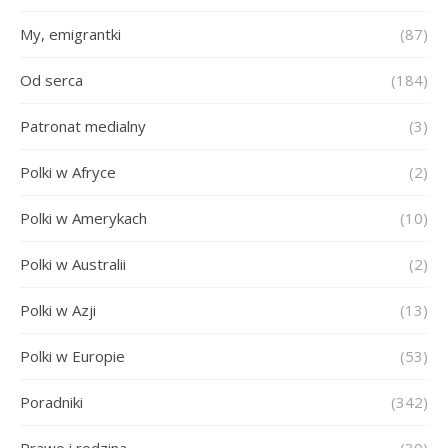
My, emigrantki
(87)
Od serca
(184)
Patronat medialny
(3)
Polki w Afryce
(2)
Polki w Amerykach
(10)
Polki w Australii
(2)
Polki w Azji
(13)
Polki w Europie
(53)
Poradniki
(342)
Prawo i rodzina
(30)