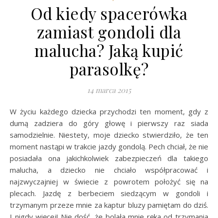
Od kiedy spacerówka
zamiast gondoli dla
malucha? Jaką kupić
parasolkę?
14 marca 2015
W życiu każdego dziecka przychodzi ten moment, gdy z
dumą zadziera do góry głowę i pierwszy raz siada
samodzielnie. Niestety, moje dziecko stwierdziło, że ten
moment nastąpi w trakcie jazdy gondolą. Pech chciał, że nie
posiadała ona jakichkolwiek zabezpieczeń dla takiego
malucha, a dziecko nie chciało współpracować i
najzwyczajniej w świecie z powrotem położyć się na
plecach. Jazdę z berbeciem siedzącym w gondoli i
trzymanym przeze mnie za kaptur bluzy pamiętam do dziś.
I nigdy więcej! Nie dość, że bolała mnie ręka od trzymania