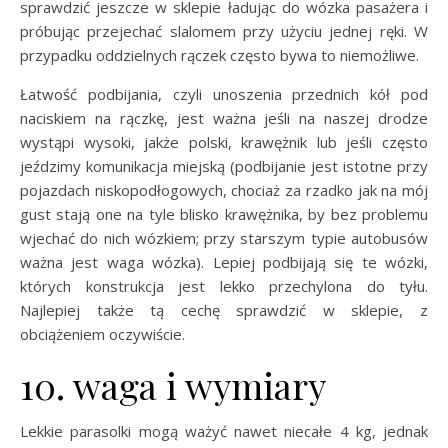
sprawdzić jeszcze w sklepie ładując do wózka pasażera i
próbując przejechać slalomem przy użyciu jednej ręki. W
przypadku oddzielnych rączek często bywa to niemożliwe.
Łatwość podbijania, czyli unoszenia przednich kół pod
naciskiem na rączkę, jest ważna jeśli na naszej drodze
wystąpi wysoki, jakże polski, krawężnik lub jeśli często
jeździmy komunikacja miejską (podbijanie jest istotne przy
pojazdach niskopodłogowych, chociaż za rzadko jak na mój
gust stają one na tyle blisko krawężnika, by bez problemu
wjechać do nich wózkiem; przy starszym typie autobusów
ważna jest waga wózka). Lepiej podbijają się te wózki,
których konstrukcja jest lekko przechylona do tyłu.
Najlepiej także tą cechę sprawdzić w sklepie, z
obciążeniem oczywiście.
10. waga i wymiary
Lekkie parasolki mogą ważyć nawet niecałe 4 kg, jednak