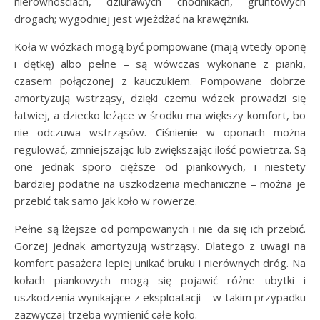
nierównościach, dziurawych chodnikach, gruntowych
drogach; wygodniej jest wjeżdżać na krawężniki.
Koła w wózkach mogą być pompowane (mają wtedy oponę
i dętkę) albo pełne – są wówczas wykonane z pianki,
czasem połączonej z kauczukiem. Pompowane dobrze
amortyzują wstrząsy, dzięki czemu wózek prowadzi się
łatwiej, a dziecko leżące w środku ma większy komfort, bo
nie odczuwa wstrząsów. Ciśnienie w oponach można
regulować, zmniejszając lub zwiększając ilość powietrza. Są
one jednak sporo cięższe od piankowych, i niestety
bardziej podatne na uszkodzenia mechaniczne – można je
przebić tak samo jak koło w rowerze.
Pełne są lżejsze od pompowanych i nie da się ich przebić.
Gorzej jednak amortyzują wstrząsy. Dlatego z uwagi na
komfort pasażera lepiej unikać bruku i nierównych dróg. Na
kołach piankowych mogą się pojawić różne ubytki i
uszkodzenia wynikające z eksploatacji – w takim przypadku
zazwyczaj trzeba wymienić całe koło.