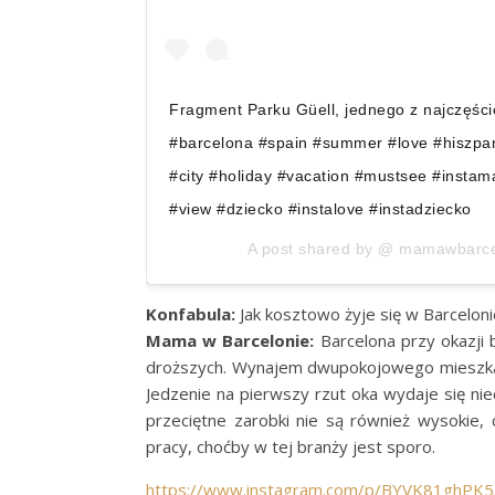
Fragment Parku Güell, jednego z najczęści
#barcelona #spain #summer #love #hiszpan
#city #holiday #vacation #mustsee #instam
#view #dziecko #instalove #instadziecko
A post shared by @
mamawbarce
Konfabula:
Jak kosztowo żyje się w Barceloni
Mama w Barcelonie:
Barcelona przy okazji 
droższych. Wynajem dwupokojowego mieszkani
Jedzenie na pierwszy rzut oka wydaje się nie
przeciętne zarobki nie są również wysokie,
pracy, choćby w tej branży jest sporo.
https://www.instagram.com/p/BYVK81ghPK5