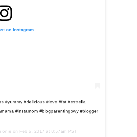
ost on Instagram
s #yummy #delicious #love #fat #estrella
tamama #instamom #blogparentingowy #blogger
lonie
on
Feb 5, 2017 at 8:57am PST