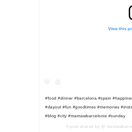
View this p
#food #dinner #barcelona #spain #happines
#dayout #fun #goodtimes #memories #ins
#blog #city #mamawbarcelonie #sunday
A post shared by @
mamawbarce