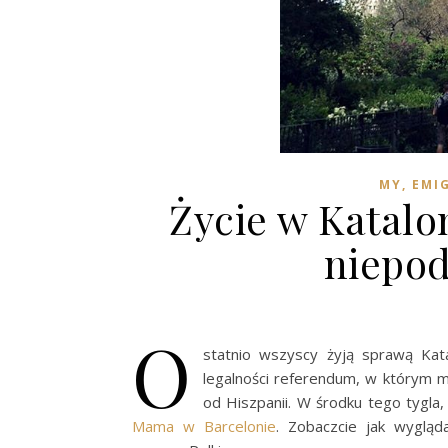
MY, EMI
Życie w Katalo
niepod
O
statnio wszyscy żyją sprawą Kata
legalności referendum, w którym mi
od Hiszpanii. W środku tego tygla,
Mama w Barcelonie
. Zobaczcie jak wygląd