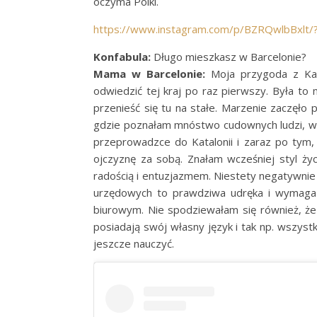
oczyma Polki.
https://www.instagram.com/p/BZRQwlbBxlt/
Konfabula:
Długo mieszkasz w Barcelonie?
Mama w Barcelonie:
Moja przygoda z Katal
odwiedzić tej kraj po raz pierwszy. Była to
przenieść się tu na stałe. Marzenie zaczęło 
gdzie poznałam mnóstwo cudownych ludzi, 
przeprowadzce do Katalonii i zaraz po tym,
ojczyznę za sobą. Znałam wcześniej styl ży
radością i entuzjazmem. Niestety negatywnie 
urzędowych to prawdziwa udręka i wymaga wi
biurowym. Nie spodziewałam się również, że
posiadają swój własny język i tak np. wszys
jeszcze nauczyć.