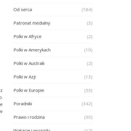
Od serca
(184)
Patronat medialny
(3)
Polki w Afryce
(2)
Polki w Amerykach
(10)
Polki w Australii
(2)
Polki w Azji
(13)
 z
Polki w Europie
(53)
o.
Poradniki
(342)
le
ów
Prawo i rodzina
(30)
Wakacje i wyjazdy
(17)