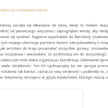
?taken-by=mamawbarcelonie
onią zaczęła się kilkanaście lat temu, kiedy to miałam okaz
 miłość od pierwszego wejrzenia i zapragnęłam wtedy, aby kied
powoli się spełniać. Najpierw wyjechałam do Barcelony studiowa
w tym mojego obecnego partnera. Razem zdecydowaliśmy o moj
 jak wróciłam do kraju pozamykać wszystkie sprawy, zostawił
cia Hiszpanów i wiedziałam, że podchodzą oni do wszystkiego
zaskoczyła mnie słaba organizacja i biurokracja. Załatwianie spr
ele cierpliwości. Ten ich ogólnopojęty luz nie sprzyja prac
 Katalonia tak bardzo zaznacza swą odrębność i podkreśla to, 
tkie dokumenty dostajesz w języku katalońskim, którego muszę s