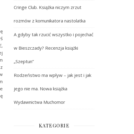
Cringe Club. Książka niczym zrzut
rozmów z komunikatora nastolatka
ję
A gdyby tak rzucić wszystko i pojechać
yś
ć,
w Bieszczady? Recenzja książki
ej
am
„Szeptun”
 z
aw
Rodzeństwo ma wpływ – jak jest i jak
om
że
jego nie ma. Nowa książka
ię
Wydawnictwa Muchomor
KATEGORIE