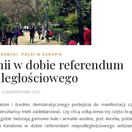
,
GRANTKI
POLKI W EUROPIE
nii w dobie referendum
ległościowego
4 października 2017
lonii i średnio demokratycznego podejścia do manifestacji c
eszkańcy mieli zadeklarować, czy chcą odłączenia tej części kra
 gdzie świstają gumowe kule i armatki wodne, jest Aurelia, pols
a Katalonia w dobie referendum niepodległościowego widzia