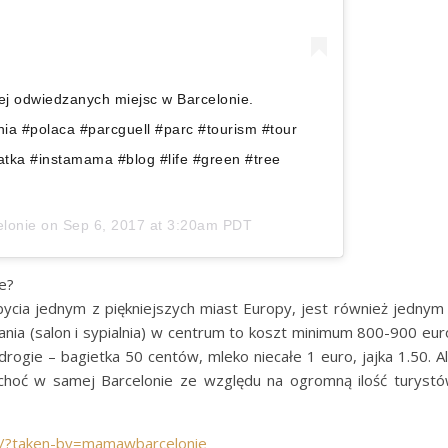
ej odwiedzanych miejsc w Barcelonie.
ia #polaca #parcguell #parc #tourism #tour
atka #instamama #blog #life #green #tree
lonie
on
Sep 6, 2017 at 3:20am PDT
e?
bycia jednym z piękniejszych miast Europy, jest również jednym
a (salon i sypialnia) w centrum to koszt minimum 800-900 eur
drogie – bagietka 50 centów, mleko niecałe 1 euro, jajka 1.50. A
 choć w samej Barcelonie ze względu na ogromną ilość turyst
/?taken-by=mamawbarcelonie