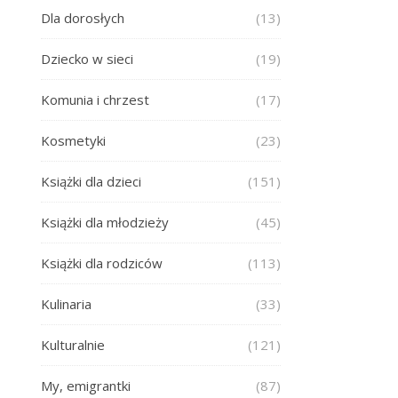
Dla dorosłych
(13)
Dziecko w sieci
(19)
Komunia i chrzest
(17)
Kosmetyki
(23)
Książki dla dzieci
(151)
Książki dla młodzieży
(45)
Książki dla rodziców
(113)
Kulinaria
(33)
Kulturalnie
(121)
My, emigrantki
(87)