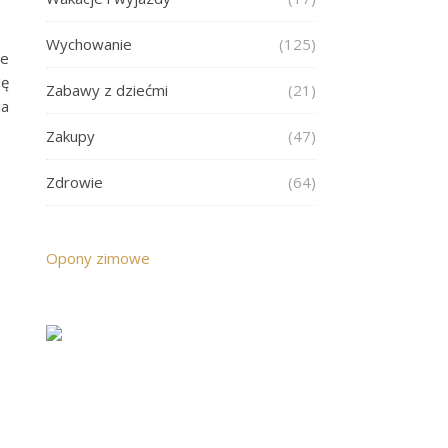
Wychowanie
(125)
ie
ię
Zabawy z dziećmi
(21)
ja
Zakupy
(47)
Zdrowie
(64)
Opony zimowe