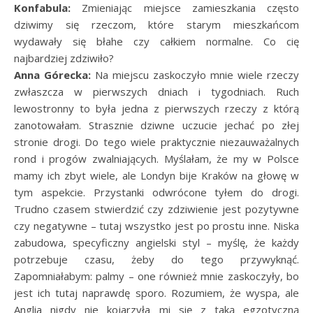
Konfabula:
Zmieniając miejsce zamieszkania często
dziwimy się rzeczom, które starym mieszkańcom
wydawały się błahe czy całkiem normalne. Co cię
najbardziej zdziwiło?
Anna Górecka:
Na miejscu zaskoczyło mnie wiele rzeczy
zwłaszcza w pierwszych dniach i tygodniach. Ruch
lewostronny to była jedna z pierwszych rzeczy z którą
zanotowałam. Strasznie dziwne uczucie jechać po złej
stronie drogi. Do tego wiele praktycznie niezauważalnych
rond i progów zwalniających. Myślałam, że my w Polsce
mamy ich zbyt wiele, ale Londyn bije Kraków na głowę w
tym aspekcie. Przystanki odwrócone tyłem do drogi.
Trudno czasem stwierdzić czy zdziwienie jest pozytywne
czy negatywne – tutaj wszystko jest po prostu inne. Niska
zabudowa, specyficzny angielski styl – myślę, że każdy
potrzebuje czasu, żeby do tego przywyknąć.
Zapomniałabym: palmy – one również mnie zaskoczyły, bo
jest ich tutaj naprawdę sporo. Rozumiem, że wyspa, ale
Anglia nigdy nie kojarzyła mi się z taką egzotyczną