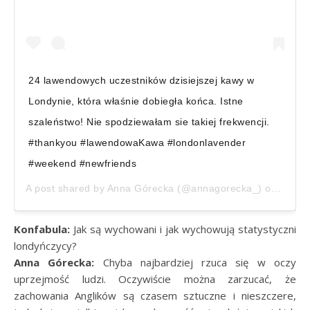
24 lawendowych uczestników dzisiejszej kawy w
Londynie, która właśnie dobiegła końca. Istne
szaleństwo! Nie spodziewałam sie takiej frekwencji.
#thankyou #lawendowaKawa #londonlavender
#weekend #newfriends
A post shared by
Anna Górecka
(@annagorecka_) on
Jan 2
Konfabula:
Jak są wychowani i jak wychowują statystyczni
londyńczycy?
Anna Górecka:
Chyba najbardziej rzuca się w oczy
uprzejmość ludzi. Oczywiście można zarzucać, że
zachowania Anglików są czasem sztuczne i nieszczere,