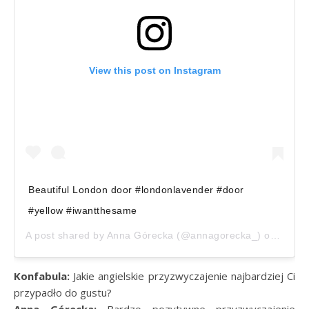
View this post on Instagram
Beautiful London door #londonlavender #door
#yellow #iwantthesame
A post shared by
Anna Górecka
(@annagorecka_) on
Sep 1
Konfabula:
Jakie angielskie przyzwyczajenie najbardziej Ci
przypadło do gustu?
Anna Górecka:
Bardzo pozytywne przyzwyczajenie