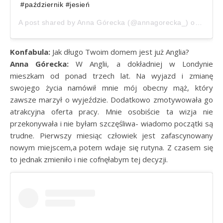
#październik #jesień
A post shared by
Anna Górecka
(@annagorecka_) on
Nov 1
Konfabula:
Jak długo Twoim domem jest już Anglia?
Anna Górecka:
W Anglii, a dokładniej w Londynie
mieszkam od ponad trzech lat. Na wyjazd i zmianę
swojego życia namówił mnie mój obecny mąż, który
zawsze marzył o wyjeździe. Dodatkowo zmotywowała go
atrakcyjna oferta pracy. Mnie osobiście ta wizja nie
przekonywała i nie byłam szczęśliwa- wiadomo początki są
trudne. Pierwszy miesiąc człowiek jest zafascynowany
nowym miejscem,a potem wdaje się rutyna. Z czasem się
to jednak zmieniło i nie cofnęłabym tej decyzji.