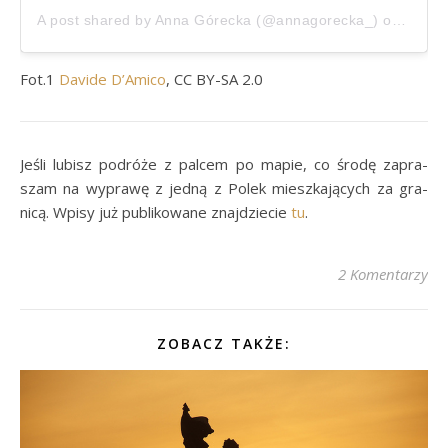
A post shared by
Anna Górecka
(@annagorecka_) on
Jan 1
Fot.1
Davide D’Amico
, CC BY-SA 2.0
Je­śli lu­bisz po­dróże z pal­cem po ma­pie, co środę za­pra­
szam na wy­prawę z jedną z Pol­ek miesz­ka­ją­cych za gra­
nicą. Wpisy już pu­bli­ko­wane znaj­dzie­cie
tu
.
2 Komentarzy
ZOBACZ TAKŻE: