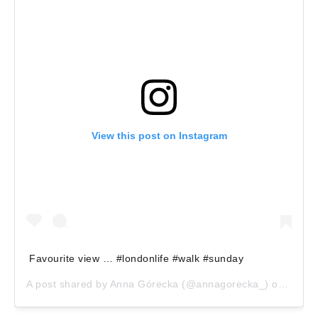
View this post on Instagram
Favourite view … #londonlife #walk #sunday
A post shared by
Anna Górecka
(@annagorecka_) on
Aug 1