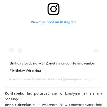
View this post on Instagram
Birthday pubbing with Żaneta #londonlife #november
#birthday #drinking
A post shared by
Anna Górecka
(@annagorecka_) on
Nov 1
Konfabula:
Jak poruszać się w Londynie jak się ma
rodzinę?
Anna Górecka:
Mam wrażenie, że w Londynie samochód