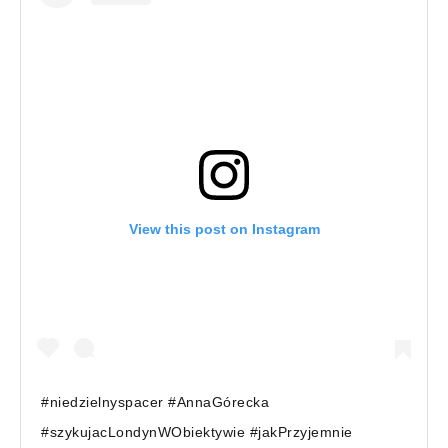
View this post on Instagram
#niedzielnyspacer #AnnaGórecka
#szykujacLondynWObiektywie #jakPrzyjemnie