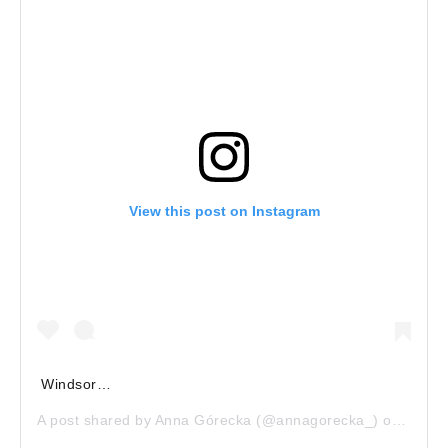
View this post on Instagram
Windsor…
A post shared by
Anna Górecka
(@annagorecka_) on
Feb 8