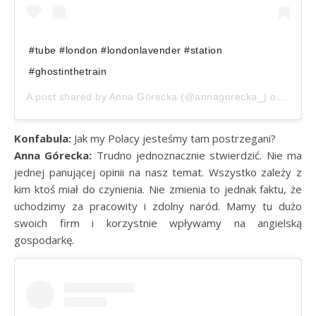
#tube #london #londonlavender #station
#ghostinthetrain
A post shared by
Anna Górecka
(@annagorecka_) on
Sep 5
Konfabula:
Jak my Polacy jesteśmy tam postrzegani?
Anna Górecka:
Trudno jednoznacznie stwierdzić. Nie ma
jednej panującej opinii na nasz temat. Wszystko zależy z
kim ktoś miał do czynienia. Nie zmienia to jednak faktu, że
uchodzimy za pracowity i zdolny naród. Mamy tu dużo
swoich firm i korzystnie wpływamy na angielską
gospodarkę.