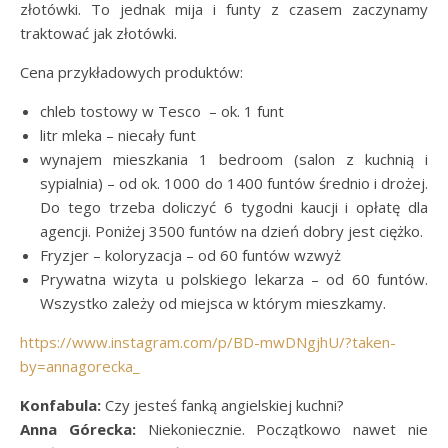
złotówki. To jednak mija i funty z czasem zaczynamy
traktować jak złotówki.
Cena przykładowych produktów:
chleb tostowy w Tesco – ok. 1 funt
litr mleka – niecały funt
wynajem mieszkania 1 bedroom (salon z kuchnią i
sypialnia) – od ok. 1000 do 1400 funtów średnio i drożej.
Do tego trzeba doliczyć 6 tygodni kaucji i opłatę dla
agencji. Poniżej 3500 funtów na dzień dobry jest ciężko.
Fryzjer – koloryzacja – od 60 funtów wzwyż
Prywatna wizyta u polskiego lekarza – od 60 funtów.
Wszystko zależy od miejsca w którym mieszkamy.
https://www.instagram.com/p/BD-mwDNgjhU/?taken-
by=annagorecka_
Konfabula:
Czy jesteś fanką angielskiej kuchni?
Anna Górecka:
Niekoniecznie. Początkowo nawet nie