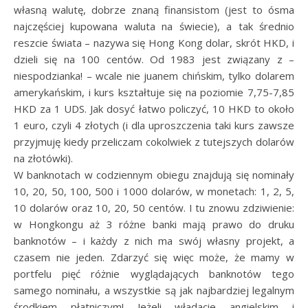
własną walutę, dobrze znaną finansistom (jest to ósma
najczęściej kupowana waluta na świecie), a tak średnio
reszcie świata – nazywa się Hong Kong dolar, skrót HKD, i
dzieli się na 100 centów. Od 1983 jest związany z –
niespodzianka! – wcale nie juanem chińskim, tylko dolarem
amerykańskim, i kurs kształtuje się na poziomie 7,75-7,85
HKD za 1 UDS. Jak dosyć łatwo policzyć, 10 HKD to około
1 euro, czyli 4 złotych (i dla uproszczenia taki kurs zawsze
przyjmuję kiedy przeliczam cokolwiek z tutejszych dolarów
na złotówki).
W banknotach w codziennym obiegu znajdują się nominały
10, 20, 50, 100, 500 i 1000 dolarów, w monetach: 1, 2, 5,
10 dolarów oraz 10, 20, 50 centów. I tu znowu zdziwienie:
w Hongkongu aż 3 różne banki mają prawo do druku
banknotów – i każdy z nich ma swój własny projekt, a
czasem nie jeden. Zdarzyć się więc może, że mamy w
portfelu pięć różnie wyglądających banknotów tego
samego nominału, a wszystkie są jak najbardziej legalnym
środkiem płatniczym! Jeżeli władacie angielskim i