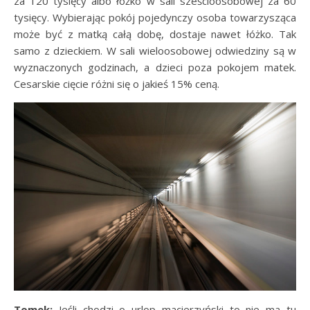
za 120 tysięcy albo łóżko w sali sześcioosobowej za 60
tysięcy. Wybierając pokój pojedynczy osoba towarzysząca
może być z matką całą dobę, dostaje nawet łóżko. Tak
samo z dzieckiem. W sali wieloosobowej odwiedziny są w
wyznaczonych godzinach, a dzieci poza pokojem matek.
Cesarskie cięcie różni się o jakieś 15% ceną.
Tomek:
Jeśli chodzi o urlop macierzyński to nie ma tu