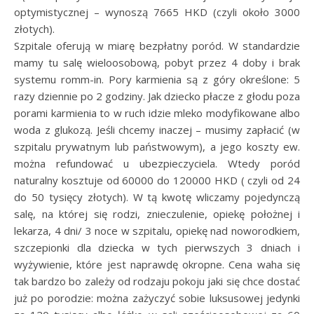
optymistycznej – wynoszą 7665 HKD (czyli około 3000
złotych).
Szpitale oferują w miarę bezpłatny poród. W standardzie
mamy tu salę wieloosobową, pobyt przez 4 doby i brak
systemu romm-in. Pory karmienia są z góry określone: 5
razy dziennie po 2 godziny. Jak dziecko płacze z głodu poza
porami karmienia to w ruch idzie mleko modyfikowane albo
woda z glukozą. Jeśli chcemy inaczej – musimy zapłacić (w
szpitalu prywatnym lub państwowym), a jego koszty ew.
można refundować u ubezpieczyciela. Wtedy poród
naturalny kosztuje od 60000 do 120000 HKD ( czyli od 24
do 50 tysięcy złotych). W tą kwotę wliczamy pojedynczą
salę, na której się rodzi, znieczulenie, opiekę położnej i
lekarza, 4 dni/ 3 noce w szpitalu, opiekę nad noworodkiem,
szczepionki dla dziecka w tych pierwszych 3 dniach i
wyżywienie, które jest naprawdę okropne. Cena waha się
tak bardzo bo zależy od rodzaju pokoju jaki się chce dostać
już po porodzie: można zażyczyć sobie luksusowej jedynki