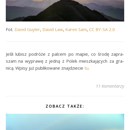
Fot.
David Guyler
,
David Law
,
Karen Sam
,
CC BY-SA 2.0
Je­śli lu­bisz po­dróże z pal­cem po ma­pie, co środę za­pra­
szam na wy­prawę z jedną z Pol­ek miesz­ka­ją­cych za gra­
nicą. Wpisy już pu­bli­ko­wane znaj­dzie­cie
tu
.
11 Komentarzy
ZOBACZ TAKŻE: