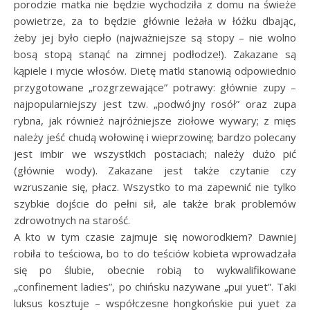
porodzie matka nie będzie wychodziła z domu na świeże
powietrze, za to będzie głównie leżała w łóżku dbając,
żeby jej było ciepło (najważniejsze są stopy – nie wolno
bosą stopą stanąć na zimnej podłodze!). Zakazane są
kąpiele i mycie włosów. Dietę matki stanowią odpowiednio
przygotowane „rozgrzewające” potrawy: głównie zupy –
najpopularniejszy jest tzw. „podwójny rosół” oraz zupa
rybna, jak również najróżniejsze ziołowe wywary; z mięs
należy jeść chudą wołowinę i wieprzowinę; bardzo polecany
jest imbir we wszystkich postaciach; należy dużo pić
(głównie wody). Zakazane jest także czytanie czy
wzruszanie się, płacz. Wszystko to ma zapewnić nie tylko
szybkie dojście do pełni sił, ale także brak problemów
zdrowotnych na starość.
A kto w tym czasie zajmuje się noworodkiem? Dawniej
robiła to teściowa, bo to do teściów kobieta wprowadzała
się po ślubie, obecnie robią to wykwalifikowane
„confinement ladies”, po chińsku nazywane „pui yuet”. Taki
luksus kosztuje – współczesne hongkońskie pui yuet za