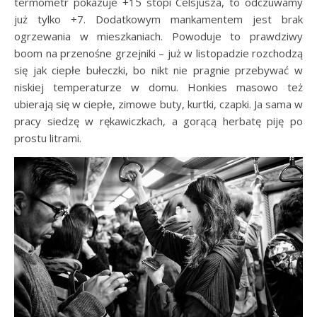
termometr pokazuje +15 stopi Celsjusza, to odczuwamy
już tylko +7. Dodatkowym mankamentem jest brak
ogrzewania w mieszkaniach. Powoduje to prawdziwy
boom na przenośne grzejniki – już w listopadzie rozchodzą
się jak ciepłe bułeczki, bo nikt nie pragnie przebywać w
niskiej temperaturze w domu. Honkies masowo też
ubierają się w ciepłe, zimowe buty, kurtki, czapki. Ja sama w
pracy siedzę w rękawiczkach, a gorącą herbatę piję po
prostu litrami.