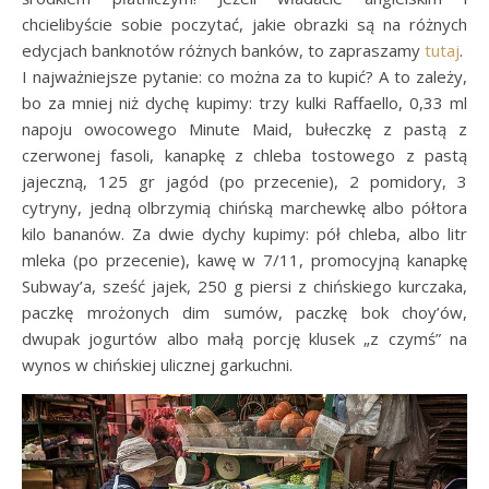
chcielibyście sobie poczytać, jakie obrazki są na różnych
edycjach banknotów różnych banków, to zapraszamy
tutaj
.
I najważniejsze pytanie: co można za to kupić? A to zależy,
bo za mniej niż dychę kupimy: trzy kulki Raffaello, 0,33 ml
napoju owocowego Minute Maid, bułeczkę z pastą z
czerwonej fasoli, kanapkę z chleba tostowego z pastą
jajeczną, 125 gr jagód (po przecenie), 2 pomidory, 3
cytryny, jedną olbrzymią chińską marchewkę albo półtora
kilo bananów. Za dwie dychy kupimy: pół chleba, albo litr
mleka (po przecenie), kawę w 7/11, promocyjną kanapkę
Subway’a, sześć jajek, 250 g piersi z chińskiego kurczaka,
paczkę mrożonych dim sumów, paczkę bok choy’ów,
dwupak jogurtów albo małą porcję klusek „z czymś” na
wynos w chińskiej ulicznej garkuchni.