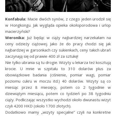
Konfabula:
Macie dwóch synów, z czego jeden urodził się
w Hongkongu. Jak wygląda opieka okołoporodowa i urlop
macierzyński?
Weronika:
Już będąc w ciąży najbardziej narzekałam na
ceny odzieży ciążowej. Jako że do pracy chodzi się jak
najbardziej w garsonkach czy sukienkach, ceny takich ubrań
zaczynają się od prawie 400 zł za sztukę!
Nie tylko ubrania są tu drogie. Wizyty u lekarza też kosztują
krocie. U mnie w szpitalu to 310 dolarów plus za
obowiązkowe badania (ciśnienie, pomiar wagi, pomiar
poziomu cukru w moczu itd.) 40 dolarów. Wizyty są co
miesiąc przez 8 miesięcy, potem co 2 tygodnie w
dziewiątym miesiącu, potem co tydzień po 38 tygodniu
ciąży. Podliczając wszystko wychodzi około dwunastu wizyt
czyli 4200 HKD (około 1700 złotych).
Dodatkowo mamy „wizyty specjalne” czyli na konkretne