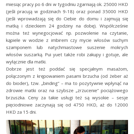
miesiąc pracy po 6 dni w tygodniu zgarniają ok. 25000 HKD
(jeśli pracują w godzinach 9-18) oraz ponad 35000 HKD
(jeśli wprowadzają się do Ciebie do domu i zajmują się
matką i dzieckiem 24 godziny na dobę). Współcześnie
można też wynegocjować np. pozwolenie na czytanie,
kąpiele w wodzie z imbirem czy mycie włosów suchym
szamponem lub natychmiastowe suszenie mokrych
włosów suszarką. Pui yuet także robi zakupy i gotuje, ale
wyłącznie dla matki.
Dobrze jest też poddać się specjalnym masażom,
połączonym z krępowaniem pasami brzucha (od żeber aż
do bioder), tzw. „binding” – ma to pozytywnie wpłynąć na
zdrowie matki oraz na szybsze „zrzucenie” pociążowego
brzuszka. Ceny za takie usługi też są wysokie – sesje
pięciodniowe zaczynają się od 4750 HKD, aż do 12000
HKD za 15 dni.