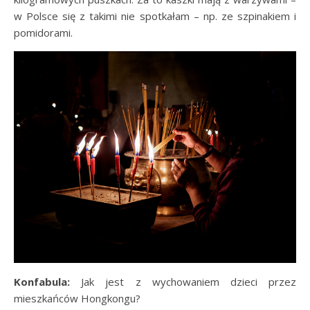
w Polsce się z takimi nie spotkałam – np. ze szpinakiem i
pomidorami.
Konfabula:
Jak jest z wychowaniem dzieci przez
mieszkańców Hongkongu?