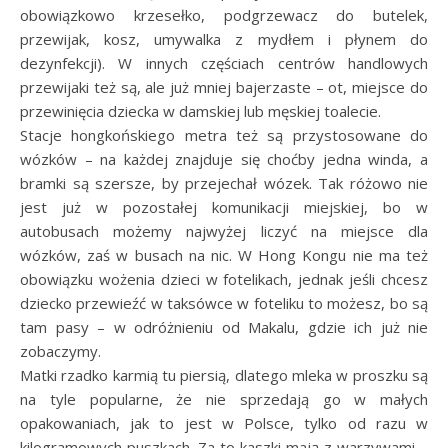
obowiązkowo krzesełko, podgrzewacz do butelek,
przewijak, kosz, umywalka z mydłem i płynem do
dezynfekcji). W innych częściach centrów handlowych
przewijaki też są, ale już mniej bajerzaste – ot, miejsce do
przewinięcia dziecka w damskiej lub męskiej toalecie.
Stacje hongkońskiego metra też są przystosowane do
wózków – na każdej znajduje się choćby jedna winda, a
bramki są szersze, by przejechał wózek. Tak różowo nie
jest już w pozostałej komunikacji miejskiej, bo w
autobusach możemy najwyżej liczyć na miejsce dla
wózków, zaś w busach na nic. W Hong Kongu nie ma też
obowiązku wożenia dzieci w fotelikach, jednak jeśli chcesz
dziecko przewieźć w taksówce w foteliku to możesz, bo są
tam pasy – w odróżnieniu od Makalu, gdzie ich już nie
zobaczymy.
Matki rzadko karmią tu piersią, dlatego mleka w proszku są
na tyle popularne, że nie sprzedają go w małych
opakowaniach, jak to jest w Polsce, tylko od razu w
kilogramowych puszkach. Za to kaszki mają z warzywami –