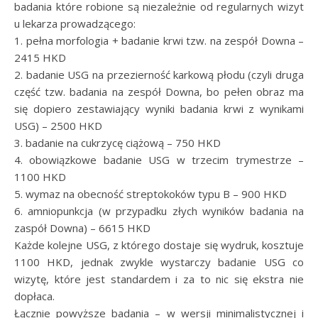
badania które robione są niezależnie od regularnych wizyt
u lekarza prowadzącego:
1. pełna morfologia + badanie krwi tzw. na zespół Downa –
2415 HKD
2. badanie USG na przezierność karkową płodu (czyli druga
część tzw. badania na zespół Downa, bo pełen obraz ma
się dopiero zestawiający wyniki badania krwi z wynikami
USG) – 2500 HKD
3. badanie na cukrzycę ciążową – 750 HKD
4. obowiązkowe badanie USG w trzecim trymestrze –
1100 HKD
5. wymaz na obecność streptokoków typu B – 900 HKD
6. amniopunkcja (w przypadku złych wyników badania na
zaspół Downa) – 6615 HKD
Każde kolejne USG, z którego dostaje się wydruk, kosztuje
1100 HKD, jednak zwykle wystarczy badanie USG co
wizytę, które jest standardem i za to nic się ekstra nie
dopłaca.
Łącznie powyższe badania – w wersji minimalistycznej i