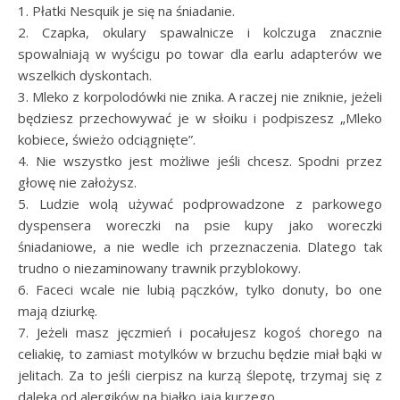
1. Płatki Nesquik je się na śniadanie.
2. Czapka, okulary spawalnicze i kolczuga znacznie
spowalniają w wyścigu po towar dla earlu adapterów we
wszelkich dyskontach.
3. Mleko z korpolodówki nie znika. A raczej nie zniknie, jeżeli
będziesz przechowywać je w słoiku i podpiszesz „Mleko
kobiece, świeżo odciągnięte”.
4. Nie wszystko jest możliwe jeśli chcesz. Spodni przez
głowę nie założysz.
5. Ludzie wolą używać podprowadzone z parkowego
dyspensera woreczki na psie kupy jako woreczki
śniadaniowe, a nie wedle ich przeznaczenia. Dlatego tak
trudno o niezaminowany trawnik przyblokowy.
6. Faceci wcale nie lubią pączków, tylko donuty, bo one
mają dziurkę.
7. Jeżeli masz jęczmień i pocałujesz kogoś chorego na
celiakię, to zamiast motylków w brzuchu będzie miał bąki w
jelitach. Za to jeśli cierpisz na kurzą ślepotę, trzymaj się z
daleka od alergików na białko jaja kurzego.