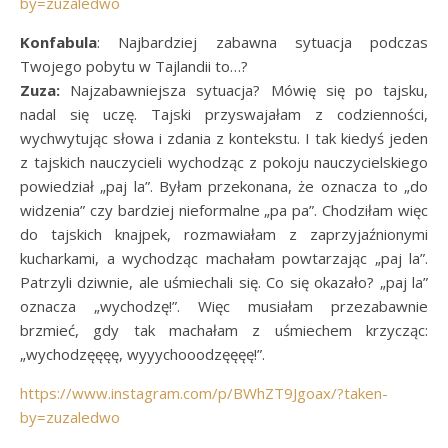
by=zuzaledwo
Konfabula
: Najbardziej zabawna sytuacja podczas
Twojego pobytu w Tajlandii to…?
Zuza:
Najzabawniejsza sytuacja? Mówię się po tajsku,
nadal się uczę. Tajski przyswajałam z codzienności,
wychwytując słowa i zdania z kontekstu. I tak kiedyś jeden
z tajskich nauczycieli wychodząc z pokoju nauczycielskiego
powiedział „paj la”. Byłam przekonana, że oznacza to „do
widzenia” czy bardziej nieformalne „pa pa”. Chodziłam więc
do tajskich knajpek, rozmawiałam z zaprzyjaźnionymi
kucharkami, a wychodząc machałam powtarzając „paj la”.
Patrzyli dziwnie, ale uśmiechali się. Co się okazało? „paj la”
oznacza „wychodzę!”. Więc musiałam przezabawnie
brzmieć, gdy tak machałam z uśmiechem krzycząc:
„wychodzęęęę, wyyychooodzęęęę!”.
https://www.instagram.com/p/BWhZT9Jgoax/?taken-
by=zuzaledwo