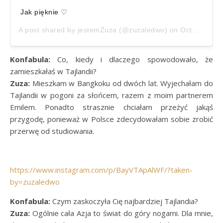
Jak pięknie ♡
A post shared by
jestemZuza
(@zuzaledwo) on
Oct 26, 2017 at 1:55am PDT
Konfabula:
Co, kiedy i dlaczego spowodowało, że
zamieszkałaś w Tajlandii?
Zuza:
Mieszkam w Bangkoku od dwóch lat. Wyjechałam do
Tajlandii w pogoni za słońcem, razem z moim partnerem
Emilem. Ponadto strasznie chciałam przeżyć jakąś
przygodę, ponieważ w Polsce zdecydowałam sobie zrobić
przerwę od studiowania.
https://www.instagram.com/p/BayVTApAlWF/?taken-
by=zuzaledwo
Konfabula:
Czym zaskoczyła Cię najbardziej Tajlandia?
Zuza:
Ogólnie cała Azja to świat do góry nogami. Dla mnie,