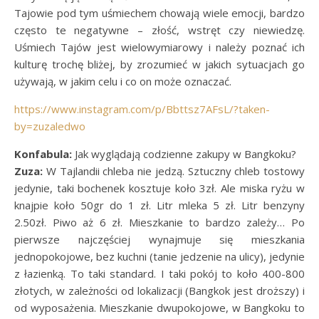
Tajowie pod tym uśmiechem chowają wiele emocji, bardzo
często te negatywne – złość, wstręt czy niewiedzę.
Uśmiech Tajów jest wielowymiarowy i należy poznać ich
kulturę trochę bliżej, by zrozumieć w jakich sytuacjach go
używają, w jakim celu i co on może oznaczać.
https://www.instagram.com/p/Bbttsz7AFsL/?taken-
by=zuzaledwo
Konfabula:
Jak wyglądają codzienne zakupy w Bangkoku?
Zuza:
W Tajlandii chleba nie jedzą. Sztuczny chleb tostowy
jedynie, taki bochenek kosztuje koło 3zł. Ale miska ryżu w
knajpie koło 50gr do 1 zł. Litr mleka 5 zł. Litr benzyny
2.50zł. Piwo aż 6 zł. Mieszkanie to bardzo zależy… Po
pierwsze najczęściej wynajmuje się mieszkania
jednopokojowe, bez kuchni (tanie jedzenie na ulicy), jedynie
z łazienką. To taki standard. I taki pokój to koło 400-800
złotych, w zależności od lokalizacji (Bangkok jest droższy) i
od wyposażenia. Mieszkanie dwupokojowe, w Bangkoku to