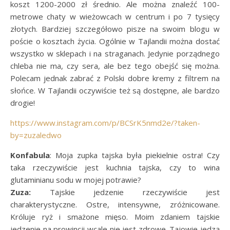
koszt 1200-2000 zł średnio. Ale można znaleźć 100-
metrowe chaty w wieżowcach w centrum i po 7 tysięcy
złotych. Bardziej szczegółowo pisze na swoim blogu w
poście o kosztach życia. Ogólnie w Tajlandii można dostać
wszystko w sklepach i na straganach. Jedynie porządnego
chleba nie ma, czy sera, ale bez tego obejść się można.
Polecam jednak zabrać z Polski dobre kremy z filtrem na
słońce. W Tajlandii oczywiście też są dostępne, ale bardzo
drogie!
https://www.instagram.com/p/BCSrK5nmd2e/?taken-
by=zuzaledwo
Konfabula
: Moja zupka tajska była piekielnie ostra! Czy
taka rzeczywiście jest kuchnia tajska, czy to wina
glutaminianu sodu w mojej potrawie?
Zuza:
Tajskie jedzenie rzeczywiście jest
charakterystyczne. Ostre, intensywne, zróżnicowane.
Króluje ryż i smażone mięso. Moim zdaniem tajskie
jedzenie na prowincji wcale nie jest zdrowe. Tajowie jedzą