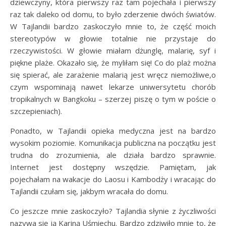
dziewczyny, która pierwszy raz tam pojechała i pierwszy
raz tak daleko od domu, to było zderzenie dwóch światów.
W Tajlandii bardzo zaskoczyło mnie to, że część moich
stereotypów w głowie totalnie nie przystaje do
rzeczywistości. W głowie miałam dżunglę, malarię, syf i
piękne plaże. Okazało się, że myliłam się! Co do plaż można
się spierać, ale zarażenie malarią jest wręcz niemożliwe,o
czym wspominają nawet lekarze uniwersytetu chorób
tropikalnych w Bangkoku – szerzej piszę o tym w poście o
szczepieniach).
Ponadto, w Tajlandii opieka medyczna jest na bardzo
wysokim poziomie. Komunikacja publiczna na początku jest
trudna do zrozumienia, ale działa bardzo sprawnie.
Internet jest dostępny wszędzie. Pamiętam, jak
pojechałam na wakacje do Laosu i Kambodży i wracając do
Tajlandii czułam się, jakbym wracała do domu.
Co jeszcze mnie zaskoczyło? Tajlandia słynie z życzliwości
nazywa się ją Kariną Uśmiechu. Bardzo zdziwiło mnie to, że