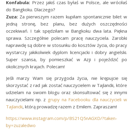
Konfabula:
Przez jakiś czas byłaś w Polsce, ale wróciłaś
do Bangkoku. Dlaczego?
Zuza:
Za pierwszym razem kupiłam spontanicznie bilet w
jedną stronę, bez planu, bez dużych oszczędności
oczekiwań. I tak spędziłam w Bangkoku dwa lata. Piękna
sprawa. Szczególnie polecam pracę nauczyciela. Zarobki
naprawdę są dobre w stosunku do kosztów życia, do pracy
wystarczy jakikolwiek dyplom licencjacki i dobry angielski.
Super szansa, by pomieszkać w Azji i pojeździć po
okolicznych krajach. Polecam!
Jeśli marzy Wam się przygoda życia, nie krępujcie się
skorzystać z rad jak zostać nauczycielem w Tajlandii, które
udzielam na swoim blogu oraz skonsultować się z innymi
nauczycielami np. z
grupy na Facebooku dla nauczycieli w
Tajlandii
, którą prowadzę razem z Emilem. Zapraszam!
https://www.instagram.com/p/BS21Q5nAGXD/?taken-
by=zuzaledwo