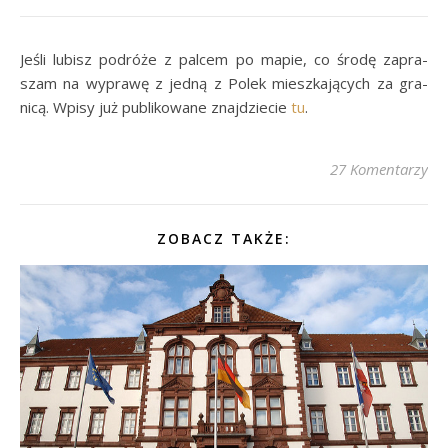
Je­śli lu­bisz po­dróże z pal­cem po ma­pie, co śro­dę za­pra­
szam na wy­prawę z jed­ną z Pol­ek miesz­ka­ją­cych za gra­
nicą. Wpi­sy już pu­bli­ko­wane znaj­dzie­cie
tu
.
27 Komentarzy
ZOBACZ TAKŻE: