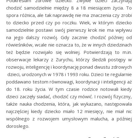
Podkreślam zdrowe dziecko. Zwykle dzieci zaczynają
chodzić samodzielnie między 8 a 18 miesiącem życia. To
spora różnica, ale tak naprawdę nie ma znaczenia czy zrobi
to dziecko przed czy po roczku. Wiek, w którym dziecko
samodzielnie postawi swój pierwszy krok nie ma wpływu
na jego dalszy rozwój. Gdy zacznie chodzić później od
rówieśników, wcale nie oznacza to, że w innych dziedzinach
też będzie rozwijało się wolniej. Potwierdzają to m.in.
obserwacje lekarzy z Zurychu, którzy śledzili postępy w
rozwoju, inteligencję i koordynację ponad dwustu zdrowych
dzieci, urodzonych w 1978 i 1993 roku. Dzieci te regularnie
poddawano testom równowagi, koordynacji i inteligencji aż
do 18. roku życia. W tym czasie rodzice notowali kiedy
dzieci zaczęły siadać, chodzić czy mówić. I rozwój fizyczny,
także nauka chodzenia, która, jak wykazano, następowała
najczęściej kiedy dziecko miało 12 miesięcy, nie miał nic
wspólnego z rozwojem umysłowym malucha, a później
dorosłego.