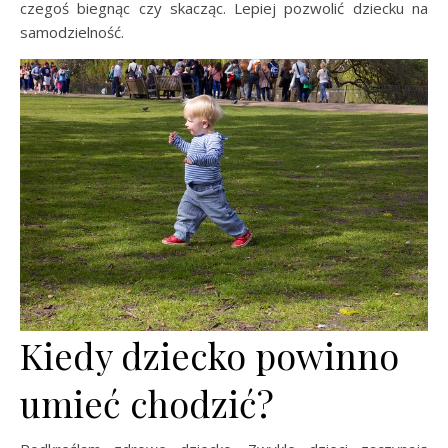
czegoś biegnąc czy skacząc. Lepiej pozwolić dziecku na
samodzielność.
Kiedy dziecko powinno
umieć chodzić?