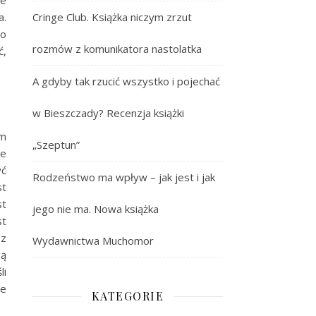
ie
a.
Cringe Club. Książka niczym zrzut
go
rozmów z komunikatora nastolatka
ć,
A gdyby tak rzucić wszystko i pojechać
w Bieszczady? Recenzja książki
ym
„Szeptun”
ie
yć
Rodzeństwo ma wpływ – jak jest i jak
st
st
jego nie ma. Nowa książka
st
 z
Wydawnictwa Muchomor
gą
li
ze
KATEGORIE