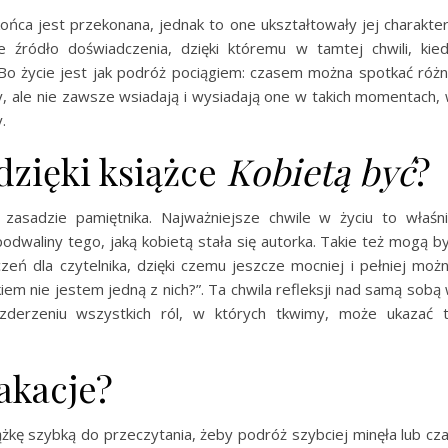
ńca jest przekonana, jednak to one ukształtowały jej charakter
 źródło doświadczenia, dzięki któremu w tamtej chwili, kie
. Bo życie jest jak podróż pociągiem: czasem można spotkać róż
, ale nie zawsze wsiadają i wysiadają one w takich momentach,
.
dzięki książce
Kobietą być
?
 zasadzie pamiętnika. Najważniejsze chwile w życiu to właśn
dwaliny tego, jaką kobietą stała się autorka. Takie też mogą b
zeń dla czytelnika, dzięki czemu jeszcze mocniej i pełniej moż
iem nie jestem jedną z nich?”. Ta chwila refleksji nad samą sobą
derzeniu wszystkich ról, w których tkwimy, może ukazać 
akacje?
iążkę szybką do przeczytania, żeby podróż szybciej minęła lub cz