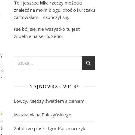
To i jeszcze kilka rzeczy możecie
ć
znaleźć na moim blogu, choć o kurczaku
żartowałam – skończył się.
Nie bój się, nie wszystko tu jest
zupełnie na serio. Serio!
by
ą,
ak
67
NAJNOWSZE WPISY
Łowcy. Między światłem a cieniem,
mi
książka Alana Pałczyńskiego
ha
eś
Zabójcze piaski, Igor Kaczmarczyk