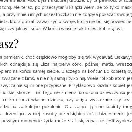
ewna siebie. Albo była na dobrej drodze, by ta pewność w sob
szoną. Ale teraz, po przeczytaniu książki wiem, że to tylko mask
 a przy mnie i innych uczestniczkach nie zdążyła pokazać swoje
ta, która potrafi zawalczyć o swoje, która nie boi się powiedzie
 się uczy jak być sobą. W końcu właśnie tak to jest kobietą być.
asz?
ani pamiętnik, choć częściowo mogłoby się tak wydawać. Ciekaw
kich odnajduje się Eliza: najpierw córki, później matki, wreszc
Dopiero na końcu samej siebie. Dlaczego na końcu? Bo kobietą b
wiązane z kimś, a nie nią samą i tylko nią. Wiele ról kobietom je
zwyczajnie są im one przypisane. Przykładowo każda z kobiet je
ludzkiej skórze – nic tego nie zmienia: urodzona dziewczynka je
i ta córka urodzi własne dziecko, czy długo wyczekane czy też
dzialna za kolejne pokolenie. Otaczające ją inne kobiety mo
, a drzemiące w niej zasoby przedsiębiorczości: biznesmenki. Jeś
 pewnym momencie życia może stać się żoną, ale jeśli wybier