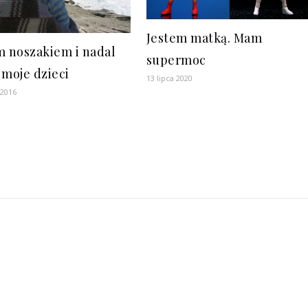
Jestem matką. Mam
m noszakiem i nadal
supermoc
 moje dzieci
13 lipca 2020
 2016