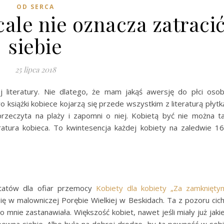
OD SERCA
cale nie oznacza zatraci
siebie
25 lipca 2018
j literatury. Nie dlatego, że mam jakąś awersję do płci oso
 książki kobiece kojarzą się przede wszystkim z literaturą płytk
 przeczyta na plaży i zapomni o niej. Kobietą być nie można t
eratura kobieca. To kwintesencja każdej kobiety na zaledwie 1
ztatów dla ofiar przemocy
Kobiety dla kobiety „Za zamknięty
się w malowniczej Porębie Wielkiej w Beskidach. Ta z pozoru cic
 mnie zastanawiała. Większość kobiet, nawet jeśli miały już jaki