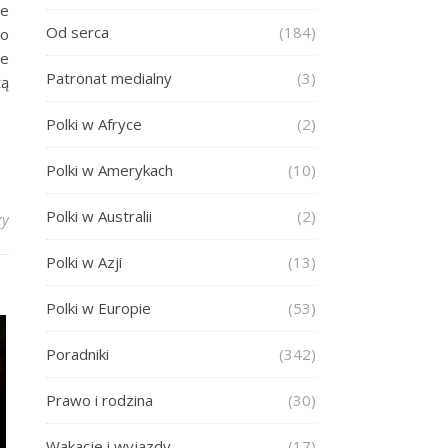
ze
Od serca
(184)
Do
że
Patronat medialny
(3)
tą
Polki w Afryce
(2)
Polki w Amerykach
(10)
Polki w Australii
(2)
zy
Polki w Azji
(13)
Polki w Europie
(53)
Poradniki
(342)
Prawo i rodzina
(30)
Wakacje i wyjazdy
(17)