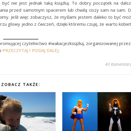
tą być nie jest jednak taką książką. To dobry początek na dals
ytania przed samotnym spacerem lub chwilą ciszy sam na sam. 
ubimy. Jeśli więc zobaczysz, że myślami jestem daleko to być mo
trzu głowy jedno z ćwiczeń, dzięki któremu czuję, że warto kobie
romującej czytelnictwo #wakacjezksiążką, zorganizowanej przez
ki
PRZECZYTAJ
I
PODAJ
DALEJ
.
43 Komentar
ZOBACZ TAKŻE: