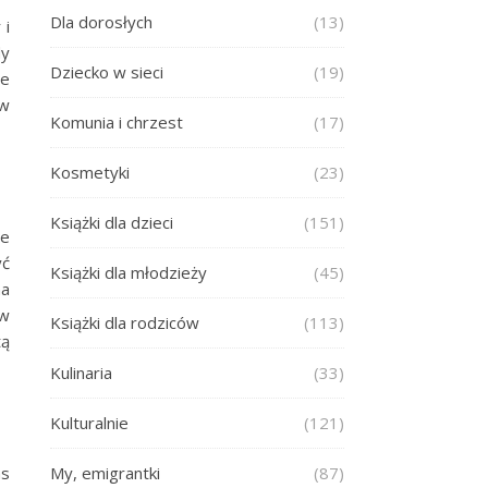
Dla dorosłych
(13)
 i
dy
Dziecko w sieci
(19)
ne
 w
Komunia i chrzest
(17)
Kosmetyki
(23)
Książki dla dzieci
(151)
ie
yć
Książki dla młodzieży
(45)
na
 w
Książki dla rodziców
(113)
tą
Kulinaria
(33)
Kulturalnie
(121)
as
My, emigrantki
(87)