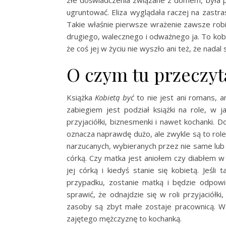
złe doświadczenia związane z domem, była p
ugruntować. Eliza wyglądała raczej na zastra
Takie właśnie pierwsze wrażenie zawsze robi,
drugiego, walecznego i odważnego ja. To kobie
że coś jej w życiu nie wyszło ani też, że nadal
O czym tu przeczyt
Książka
Kobietą być
to nie jest ani romans, 
zabiegiem jest podział książki na role, w ja
przyjaciółki, biznesmenki i nawet kochanki. 
oznacza naprawdę dużo, ale zwykle są to role z
narzucanych, wybieranych przez nie same lub 
córką. Czy matka jest aniołem czy diabłem w 
jej córką i kiedyś stanie się kobietą. Jeśl
przypadku, zostanie matką i będzie odpowie
sprawić, że odnajdzie się w roli przyjaciółki
zasoby są zbyt małe zostaje pracownicą. W
zajętego mężczyznę to kochanką.