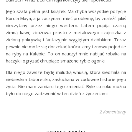
Jego szafa pełna jest książek. Ma chyba wszystkie pozycje
Karola Maya, a ja zaczynam mieć problemy, by znaleźć jakiś
nieczytany przez niego western. Latem popija czarną
zimną kawę zbożowa prosto z metalowego czajniczka z
zieloną pokrywką i fantazyjnie wygiętym dzióbkiem. Teraz
pewnie nie może się doczekać końca zimy i znowu pojedzie
na ryby na Kałębie. To on nauczył mnie nabijać robaka na
haczyk i ogryzać chrupiące smażone rybie ogonki.
Dla niego zawsze będę malutką wnusią, która siedziała na
niebieskim taboreciku, zasłuchana w cudowne historie jego
życia. Nie mam zamiaru tego zmieniać. Byle co roku można
było do niego zadzwonić w ten dzień z życzeniami.
2 Komentarzy