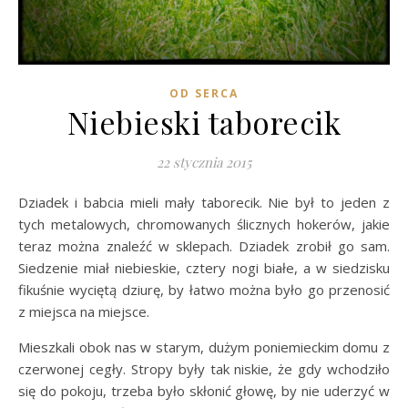
OD SERCA
Niebieski taborecik
22 stycznia 2015
Dziadek i babcia mieli mały taborecik. Nie był to jeden z
tych metalowych, chromowanych ślicznych hokerów, jakie
teraz można znaleźć w sklepach. Dziadek zrobił go sam.
Siedzenie miał niebieskie, cztery nogi białe, a w siedzisku
fikuśnie wyciętą dziurę, by łatwo można było go przenosić
z miejsca na miejsce.
Mieszkali obok nas w starym, dużym poniemieckim domu z
czerwonej cegły. Stropy były tak niskie, że gdy wchodziło
się do pokoju, trzeba było skłonić głowę, by nie uderzyć w