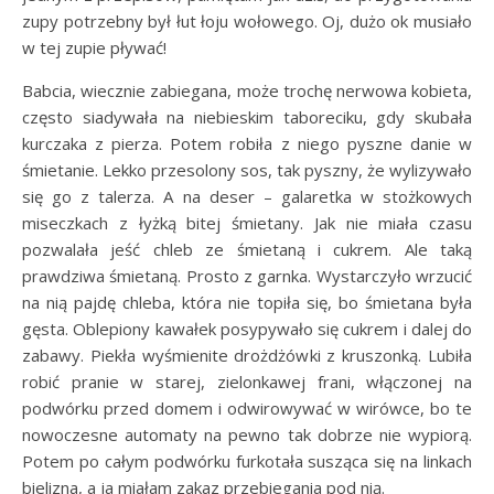
zupy potrzebny był łut łoju wołowego. Oj, dużo ok musiało
w tej zupie pływać!
Babcia, wiecznie zabiegana, może trochę nerwowa kobieta,
często siadywała na niebieskim taboreciku, gdy skubała
kurczaka z pierza. Potem robiła z niego pyszne danie w
śmietanie. Lekko przesolony sos, tak pyszny, że wylizywało
się go z talerza. A na deser – galaretka w stożkowych
miseczkach z łyżką bitej śmietany. Jak nie miała czasu
pozwalała jeść chleb ze śmietaną i cukrem. Ale taką
prawdziwa śmietaną. Prosto z garnka. Wystarczyło wrzucić
na nią pajdę chleba, która nie topiła się, bo śmietana była
gęsta. Oblepiony kawałek posypywało się cukrem i dalej do
zabawy. Piekła wyśmienite drożdżówki z kruszonką. Lubiła
robić pranie w starej, zielonkawej frani, włączonej na
podwórku przed domem i odwirowywać w wirówce, bo te
nowoczesne automaty na pewno tak dobrze nie wypiorą.
Potem po całym podwórku furkotała susząca się na linkach
bielizna, a ja miałam zakaz przebiegania pod nią.