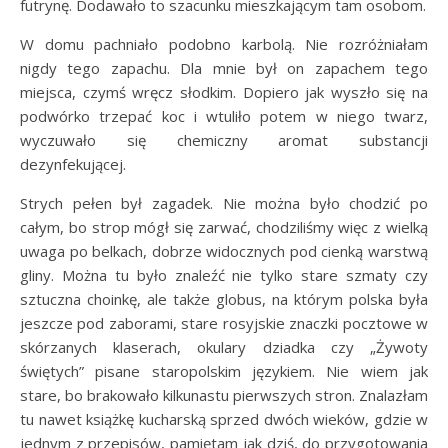
futrynę. Dodawało to szacunku mieszkającym tam osobom.
W domu pachniało podobno karbolą. Nie rozróżniałam
nigdy tego zapachu. Dla mnie był on zapachem tego
miejsca, czymś wręcz słodkim. Dopiero jak wyszło się na
podwórko trzepać koc i wtuliło potem w niego twarz,
wyczuwało się chemiczny aromat substancji
dezynfekującej.
Strych pełen był zagadek. Nie można było chodzić po
całym, bo strop mógł się zarwać, chodziliśmy więc z wielką
uwaga po belkach, dobrze widocznych pod cienką warstwą
gliny. Można tu było znaleźć nie tylko stare szmaty czy
sztuczna choinkę, ale także globus, na którym polska była
jeszcze pod zaborami, stare rosyjskie znaczki pocztowe w
skórzanych klaserach, okulary dziadka czy „Żywoty
świętych” pisane staropolskim językiem. Nie wiem jak
stare, bo brakowało kilkunastu pierwszych stron. Znalazłam
tu nawet książkę kucharską sprzed dwóch wieków, gdzie w
jednym z przepisów, pamiętam jak dziś, do przygotowania