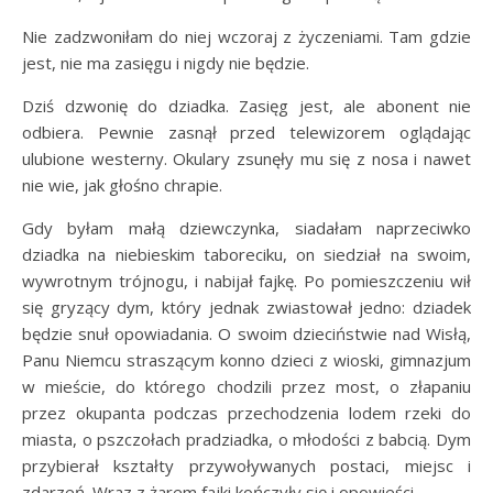
Nie zadzwoniłam do niej wczoraj z życzeniami. Tam gdzie
jest, nie ma zasięgu i nigdy nie będzie.
Dziś dzwonię do dziadka. Zasięg jest, ale abonent nie
odbiera. Pewnie zasnął przed telewizorem oglądając
ulubione westerny. Okulary zsunęły mu się z nosa i nawet
nie wie, jak głośno chrapie.
Gdy byłam małą dziewczynka, siadałam naprzeciwko
dziadka na niebieskim taboreciku, on siedział na swoim,
wywrotnym trójnogu, i nabijał fajkę. Po pomieszczeniu wił
się gryzący dym, który jednak zwiastował jedno: dziadek
będzie snuł opowiadania. O swoim dzieciństwie nad Wisłą,
Panu Niemcu straszącym konno dzieci z wioski, gimnazjum
w mieście, do którego chodzili przez most, o złapaniu
przez okupanta podczas przechodzenia lodem rzeki do
miasta, o pszczołach pradziadka, o młodości z babcią. Dym
przybierał kształty przywoływanych postaci, miejsc i
zdarzeń. Wraz z żarem fajki kończyły się i opowieści.