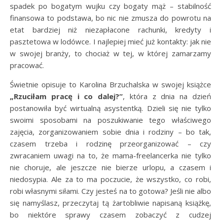
spadek po bogatym wujku czy bogaty mąż – stabilność
finansowa to podstawa, bo nic nie zmusza do powrotu na
etat bardziej niż niezapłacone rachunki, kredyty i
pasztetowa w lodówce. I najlepiej mieć już kontakty: jak nie
w swojej branży, to chociaż w tej, w której zamarzamy
pracować.
Świetnie opisuje to Karolina Brzuchalska w swojej książce
„Rzuciłam pracę i co dalej?”
, która z dnia na dzień
postanowiła być wirtualną asystentką. Dzieli się nie tylko
swoimi sposobami na poszukiwanie tego właściwego
zajęcia, zorganizowaniem sobie dnia i rodziny – bo tak,
czasem trzeba i rodzinę przeorganizować – czy
zwracaniem uwagi na to, że mama-freelancerka nie tylko
nie choruje, ale jeszcze nie bierze urlopu, a czasem i
niedosypia. Ale za to ma poczucie, że wszystko, co robi,
robi własnymi siłami. Czy jesteś na to gotowa? Jeśli nie albo
się namyślasz, przeczytaj tą żartobliwie napisaną książkę,
bo niektóre sprawy czasem zobaczyć z cudzej