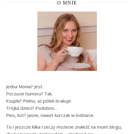
O MNIE
Jedna Monia? Jest.
Poczucie humoru? Tak.
Książki? Pełno, aż półek brakuje.
Trójka dzieci? Podobno…
Pies, kot? Jasne, nawet kurczak w lodówce.
To i jeszcze kilka rzeczy możecie znaleźć na moim blogu,
choć o kurczaku żartowałam – skończył się.