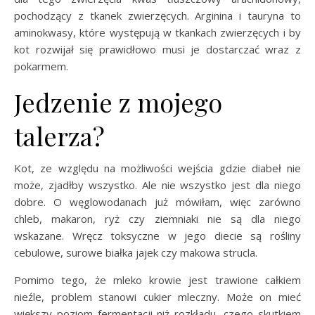
pochodzący z tkanek zwierzęcych. Arginina i tauryna to
aminokwasy, które występują w tkankach zwierzęcych i by
kot rozwijał się prawidłowo musi je dostarczać wraz z
pokarmem.
Jedzenie z mojego
talerza?
Kot, ze względu na możliwości wejścia gdzie diabeł nie
może, zjadłby wszystko. Ale nie wszystko jest dla niego
dobre. O węglowodanach już mówiłam, więc zarówno
chleb, makaron, ryż czy ziemniaki nie są dla niego
wskazane. Wręcz toksyczne w jego diecie są rośliny
cebulowe, surowe białka jajek czy makowa strucla.
Pomimo tego, że mleko krowie jest trawione całkiem
nieźle, problem stanowi cukier mleczny. Może on mieć
większy poziom fermentacji niż rozkładu, czego skutkiem