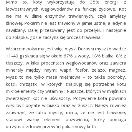
Mimo to, koty wykorzystują do 35% energii z
łatwostrawnych węglowodanów na funkcje życiowe. Kot
nie ma w ślinie enzymów trawiennych, czyli amylazy
ślinowej. Pokarm nie jest trawiony w jamie ustnej a jedynie
nawilżany. Dalej przesuwany jest do przełyku i następnie
do żołądka, gdzie zaczyna się proces trawienia.
Wzorcem pokarmu jest więc mysz. Dorosła mysz (o wadze
11-40 g) składa się w około 67% z wody, 18% białka, 8% z
tłuszczy, w kilku procentach węglowodanów oraz zawiera
minerały między innymi: wapń, fosfor, żelazo, magnez.
Mysz to nie tylko masa mięśniowa – to także podroby,
kości, chrząstki, w których znajdują się potrzebne kotu
mikroelementy czy witaminy i tłuszcze, których w mięśniach
zwierzęcych kot nie uświadczy. Pożywienie kota powinno
więc być bogate w białko oraz w tłuszcz. Należy również
zauważyć, że futro myszy, mimo, że nie jest trawione,
stanowi ważny element pożywienia, który pomaga
utrzymać zdrowy przewód pokarmowy kota.