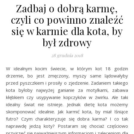
Zadbaj o dobrą karmę,
czyli co powinno znaleźć
się w karmie dla kota, by
był zdrowy
28 grudnia 2018
W idealnym kocim świecie, w którym kot 18 godzin
drzemie, bo jest zmęczony, myszy same lądowałyby
przed pyszczkiem i prosiły o zjedzenie. Zadaniem takiego
kota byłoby najwyżej ganianie za motylkami, zabawa
kłębkiem czy usypywanie kopczyków w żwirku. Ale taki
idealny świat nie istnieje. Jednak dietę kota możemy
skomponować idealnie. Jak karmić kota, by miał lśniące
futro? Czym charakteryzuje się dobra karma? I co tak
naprawdę jedzą koty? Postaram się chociaż częściowo
przyjrzeć się najważniejszym informacjom i zaleceniom dla