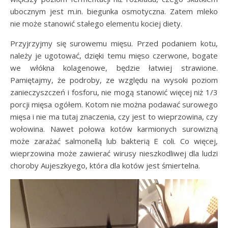
ubocznym jest m.in. biegunka osmotyczna. Zatem mleko
nie może stanowić stałego elementu kociej diety.
Przyjrzyjmy się surowemu mięsu. Przed podaniem kotu,
należy je ugotować, dzięki temu mięso czerwone, bogate
we włókna kolagenowe, będzie łatwiej strawione.
Pamiętajmy, że podroby, ze względu na wysoki poziom
zanieczyszczeń i fosforu, nie mogą stanowić więcej niż 1/3
porcji mięsa ogółem. Kotom nie można podawać surowego
mięsa i nie ma tutaj znaczenia, czy jest to wieprzowina, czy
wołowina. Nawet połowa kotów karmionych surowizną
może zarażać salmonellą lub bakterią E coli. Co więcej,
wieprzowina może zawierać wirusy nieszkodliwej dla ludzi
choroby Aujeszkyego, która dla kotów jest śmiertelna.