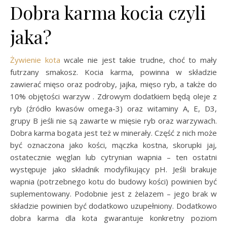
Dobra karma kocia czyli
jaka?
Żywienie kota
wcale nie jest takie trudne, choć to mały
futrzany smakosz. Kocia karma, powinna w składzie
zawierać mięso oraz podroby, jajka, mięso ryb, a także do
10% objętości warzyw . Zdrowym dodatkiem będą oleje z
ryb (źródło kwasów omega-3) oraz witaminy A, E, D3,
grupy B jeśli nie są zawarte w mięsie ryb oraz warzywach.
Dobra karma bogata jest też w minerały. Część z nich może
być oznaczona jako kości, mączka kostna, skorupki jaj,
ostatecznie węglan lub cytrynian wapnia – ten ostatni
występuje jako składnik modyfikujący pH. Jeśli brakuje
wapnia (potrzebnego kotu do budowy kości) powinien być
suplementowany. Podobnie jest z żelazem – jego brak w
składzie powinien być dodatkowo uzupełniony. Dodatkowo
dobra karma dla kota gwarantuje konkretny poziom