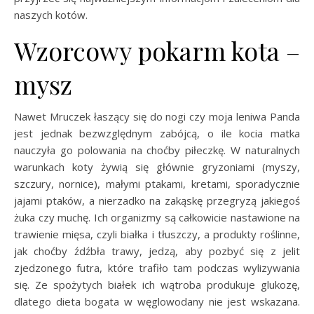
naszych kotów.
Wzorcowy pokarm kota –
mysz
Nawet Mruczek łaszący się do nogi czy moja leniwa Panda
jest jednak bezwzględnym zabójcą, o ile kocia matka
nauczyła go polowania na choćby piłeczkę. W naturalnych
warunkach koty żywią się głównie gryzoniami (myszy,
szczury, nornice), małymi ptakami, kretami, sporadycznie
jajami ptaków, a nierzadko na zakąskę przegryzą jakiegoś
żuka czy muchę. Ich organizmy są całkowicie nastawione na
trawienie mięsa, czyli białka i tłuszczy, a produkty roślinne,
jak choćby źdźbła trawy, jedzą, aby pozbyć się z jelit
zjedzonego futra, które trafiło tam podczas wylizywania
się. Ze spożytych białek ich wątroba produkuje glukozę,
dlatego dieta bogata w węglowodany nie jest wskazana.