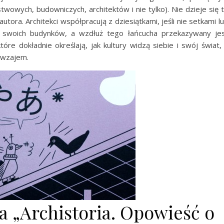
wowych, budowniczych, architektów i nie tylko). Nie dzieje się 
utora. Architekci współpracują z dziesiątkami, jeśli nie setkami l
em swoich budynków, a wzdłuż tego łańcucha przekazywany je
tóre dokładnie określają, jak kultury widzą siebie i swój świat,
nawzajem.
ka „Archistoria. Opowieść o