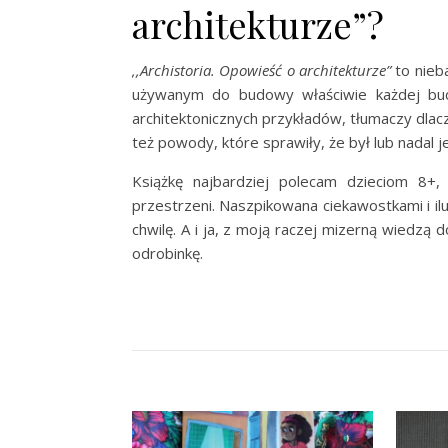
architekturze”?
,,Archistoria. Opowieść o architekturze”
to nieb
używanym do budowy właściwie każdej budo
architektonicznych przykładów, tłumaczy dlac
też powody, które sprawiły, że był lub nadal
Książkę najbardziej polecam dzieciom 8+,
przestrzeni. Naszpikowana ciekawostkami i il
chwilę. A i ja, z moją raczej mizerną wiedz
odrobinkę.