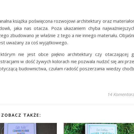
analna książka poświęcona rozwojowi architektury oraz materiał
wli, jaka nas otacza. Poza ukazaniem chyba najważniejszyc
zego zbudowano je właśnie z tego a nie innego materiału. Objaśn
 jest uważany za coś wyjątkowego.
 którym nie jest obce piękno architektury czy otaczającej 
ustracjami w dość żywych kolorach nie pozwala nudzić się ani prz
ą dotyczącą budownictwa, czułam radość poszerzania wiedzy choć
14 Komentar
ZOBACZ TAKŻE: