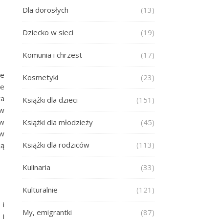
Dla dorosłych
(13)
Dziecko w sieci
(19)
Komunia i chrzest
(17)
le
Kosmetyki
(23)
ne
wa
Książki dla dzieci
(151)
ów
 w
Książki dla młodzieży
(45)
 w
Książki dla rodziców
(113)
ją
Kulinaria
(33)
Kulturalnie
(121)
 i
My, emigrantki
(87)
 i