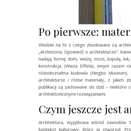
Po pierwsze: materi
Właśnie na to z czego zbudowane są archit
„Archistoria. Opowieść o architekturze”. Kam
nadają formę: dom, wieżę, most, kopułę, łu
konstrukcja (Wieża Eiffela), innym razem 
różnokształtna budowla (Ningbo Museum). 
architekturze i różne materiały, z jakich
publikacji są zachowane do dziś – niektóre s
architektonicznymi rozwiązaniami.
Czym jeszcze jest a
Architektura, wyjątkowa wśród zawodów tw
kontekst kulturowy, który ją stworzył. P