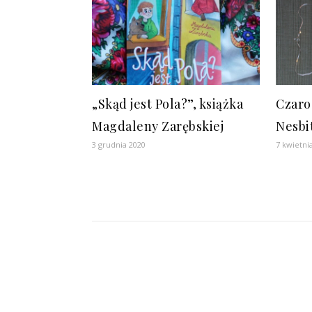
„Skąd jest Pola?”, książka
Czaro
Magdaleny Zarębskiej
Nesbi
3 grudnia 2020
7 kwietni