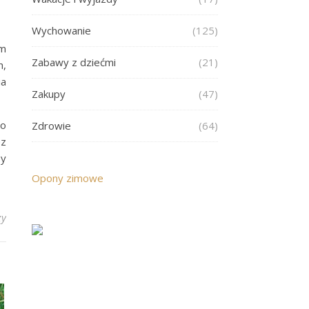
Wychowanie
(125)
om
Zabawy z dziećmi
(21)
h,
ia
Zakupy
(47)
go
Zdrowie
(64)
ez
by
Opony zimowe
zy