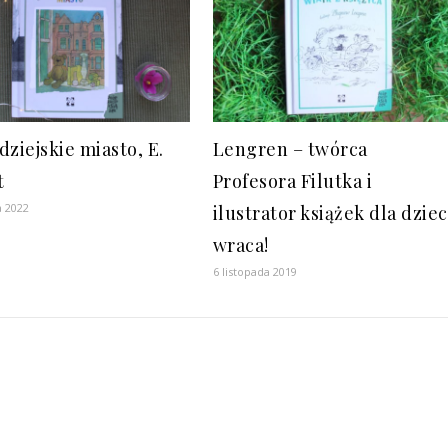
dziejskie miasto, E.
Lengren – twórca
t
Profesora Filutka i
a 2022
ilustrator książek dla dziec
wraca!
6 listopada 2019