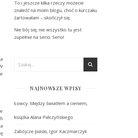
To i jeszcze kilka rzeczy możecie
znaleźć na moim blogu, choć o kurczaku
żartowałam – skończył się.
Nie bój się, nie wszystko tu jest
zupełnie na serio. Serio!
ka
 W
we
NAJNOWSZE WPISY
Łowcy. Między światłem a cieniem,
ne
książka Alana Pałczyńskiego
ch
ia
Zabójcze piaski, Igor Kaczmarczyk
ię