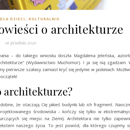
,
 DLA DZIECI
KULTURALNIE
owieści o architekturze
16 grudnia 2020
owania – do takiego wniosku doszła Magdalena Jeleńska, autor
architekturze” (Wydawnictwo Muchomor). I ja się nią zgadzam.
iśmy pierwsze szałasy zamiast kryć się jedynie w jaskiniach. Możli
początek!
 architekturze?
dobne, że otaczają Cię jakieś budynki lub ich fragment. Naocz
zaprojektowanego środowiska – kończy się tylko w ekstremalny
urczących się miejsc na Ziemi). Architektura nie tylko zapewn
ontekstem naszego życia. To jest powód, dla którego czujemy s