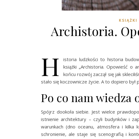
KSIĄŻKI
Archistoria. Op
H
istoria ludzkości to historia bud
książki „Archistoria. Opowieść o 
końcu rozwój zaczął się jak sklecil
stało się koczownicze życie. A to dopiero był 
Po co nam wiedza o
Spójrz dookoła siebie. Jest wielce prawdopo
istnienie architektury – czyli budynków i 
warunkach (dno oceanu, atmosfera i kilka k
schronienie, ale staje się scenografią i k