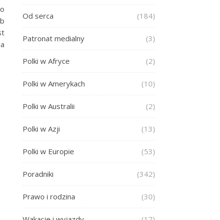
to
Od serca
(184)
ub
st
Patronat medialny
(3)
 a
Polki w Afryce
(2)
Polki w Amerykach
(10)
Polki w Australii
(2)
Polki w Azji
(13)
Polki w Europie
(53)
Poradniki
(342)
Prawo i rodzina
(30)
Wakacje i wyjazdy
(17)