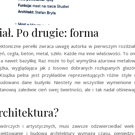
ał. Po drugie: forma
ektoniczne perełki zwraca uwagę autorka w pierwszym rozdzia
ień, cegła, beton, metal, szkło. Każde ma inne właściwości. To o
k, a nawet bazylikę. Raz może to być wymyślna ażurowa metalo
ciężka, wyglądająca jak z losowo dobranych rozłupanych głaz
Książka pełna jest przykładów reprezentujących różne style
 zbudowano dane budynki. Niestety nie wszystkie wymienione
tanowią zaledwie cień swej świetności, ale i tak nadal olśniewa
rchitektura?
órczych i artystycznych, musi zawsze odzwierciedlać wiek
rojektowanie i budowa architektury wymaga czasu, pieniędzy