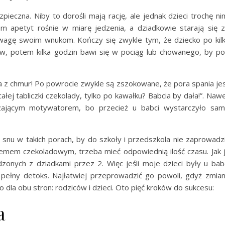
pieczna. Niby to dorośli mają rację, ale jednak dzieci trochę ni
om apetyt rośnie w miarę jedzenia, a dziadkowie starają się 
wagę swoim wnukom. Kończy się zwykle tym, że dziecko po kil
w, potem kilka godzin bawi się w pociąg lub chowanego, by p
ha z chmur! Po powrocie zwykle są zszokowane, że pora spania je
łej tabliczki czekolady, tylko po kawałku? Babcia by dała!”. Naw
zającym motywatorem, bo przecież u babci wystarczyło sa
snu w takich porach, by do szkoły i przedszkola nie zaprowadz
remem czekoladowym, trzeba mieć odpowiednią ilość czasu. Jak 
zonych z dziadkami przez 2. Więc jeśli moje dzieci były u bab
 pełny detoks. Najłatwiej przeprowadzić go powoli, gdyż zmia
o dla obu stron: rodziców i dzieci. Oto pięć kroków do sukcesu:
a