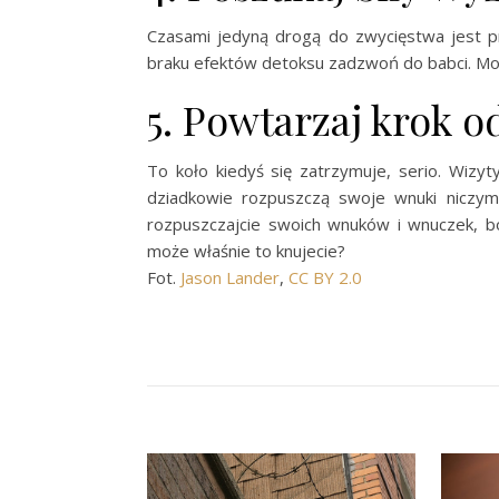
Czasami jedyną drogą do zwycięstwa jest pr
braku efektów detoksu zadzwoń do babci. Może
5. Powtarzaj krok od
To koło kiedyś się zatrzymuje, serio. Wizy
dziadkowie rozpuszczą swoje wnuki niczym 
rozpuszczajcie swoich wnuków i wnuczek, 
może właśnie to knujecie?
Fot.
Jason Lander
,
CC BY 2.0