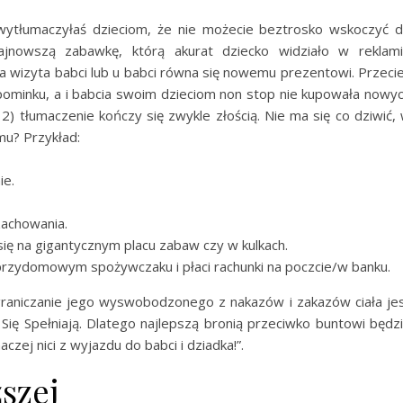
 wytłumaczyłaś dzieciom, że nie możecie beztrosko wskoczyć 
jnowszą zabawkę, którą akurat dziecko widziało w reklam
ażda wizyta babci lub u babci równa się nowemu prezentowi. Przeci
ominku, a i babcia swoim dzieciom non stop nie kupowała nowy
) tłumaczenie kończy się zwykle złością. Nie ma się co dziwić,
mu? Przykład:
ie.
achowania.
ię na gigantycznym placu zabaw czy w kulkach.
przydomowym spożywczaku i płaci rachunki na poczcie/w banku.
raniczanie jego wyswobodzonego z nakazów i zakazów ciała je
ię Spełniają. Dlatego najlepszą bronią przeciwko buntowi będz
zej nici z wyjazdu do babci i dziadka!”.
ższej