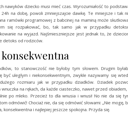
ch nawyków dziecko musi mieć czas. Wyrozumiałość to podstaw
eci 24h na dobę, powoli zmniejszajcie dawkę. Te mniejsze i tak n
miana ramówki programowej z babcinej na maminą może skutkow
em się rozpakować, bo, tak samo jak w przypadku detoks
kowanie na wyjazd. Najśmieszniejsze jest jednak to, że dzieci
ie detoks od rodziców.
i konsekwentna
ziadków, to stanowczość nie byłoby tym słowem. Drugim była
ię być uległym i niekonsekwentnym, zwykle nazywamy się wte
k dużego rozmiaru jak w przypadku dziadków. Dziadek pozwo
 wnuczka na rękach, da każde ciasteczko, nawet przed obiadem,
lnie po mleko. Przecież to dla wnusia i wnusi! No nie da się t
om odmówić! Chociaż nie, da się odmówić słowami: „Nie mogę, 
 konsekwentna i najlepiej jeszcze spokojna. Przyda się.