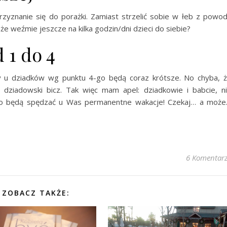
zyznanie się do porażki. Zamiast strzelić sobie w łeb z powo
 weźmie jeszcze na kilka godzin/dni dzieci do siebie?
 1 do 4
ty u dziadków wg punktu 4-go będą coraz krótsze. No chyba, 
dziadowski bicz. Tak więc mam apel: dziadkowie i babcie, n
bo będą spędzać u Was permanentne wakacje! Czekaj… a moż
6 Komentar
ZOBACZ TAKŻE: