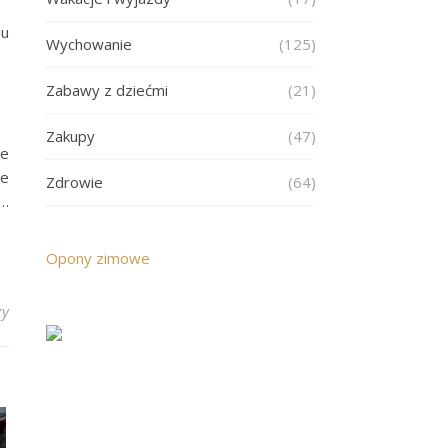
du
Wychowanie
(125)
Zabawy z dziećmi
(21)
Zakupy
(47)
że
ie
Zdrowie
(64)
e…
Opony zimowe
zy