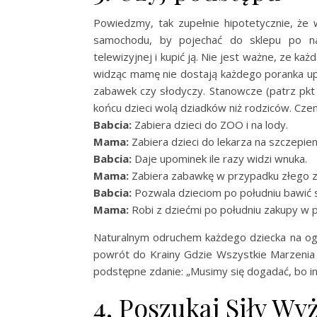
Powiedzmy, tak zupełnie hipotetycznie, że
samochodu, by pojechać do sklepu po na
telewizyjnej i kupić ją. Nie jest ważne, ze k
widząc mamę nie dostają każdego poranka up
zabawek czy słodyczy. Stanowcze (patrz pkt 2
końcu dzieci wolą dziadków niż rodziców. Cze
Babcia:
Zabiera dzieci do ZOO i na lody.
Mama:
Zabiera dzieci do lekarza na szczepien
Babcia:
Daje upominek ile razy widzi wnuka.
Mama:
Zabiera zabawkę w przypadku złego z
Babcia:
Pozwala dzieciom po południu bawić s
Mama:
Robi z dziećmi po południu zakupy w 
Naturalnym odruchem każdego dziecka na og
powrót do Krainy Gdzie Wszystkie Marzenia S
podstępne zdanie: „Musimy się dogadać, bo inac
4. Poszukaj Siły Wy