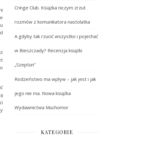
Cringe Club. Książka niczym zrzut
mi
ze
rozmów z komunikatora nastolatka
ku
od
A gdyby tak rzucić wszystko i pojechać
w Bieszczady? Recenzja książki
st
et
„Szeptun”
mo
Rodzeństwo ma wpływ – jak jest i jak
ić
jego nie ma. Nowa książka
ją
ci
Wydawnictwa Muchomor
ny
KATEGORIE