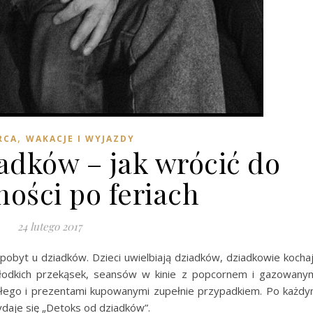
,
RCA
WAKACJE I WYJAZDY
adków – jak wrócić do
ości po feriach
24 lutego 2017
– pobyt u dziadków. Dzieci uwielbiają dziadków, dziadkowie kocha
słodkich przekąsek, seansów w kinie z popcornem i gazowany
łego i prezentami kupowanymi zupełnie przypadkiem. Po każd
daje się „Detoks od dziadków”.