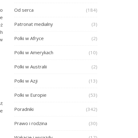
do
Od serca
(184)
ie
Patronat medialny
(3)
eż
ch
Polki w Afryce
(2)
 w
Polki w Amerykach
(10)
Polki w Australii
(2)
Polki w Azji
(13)
Polki w Europie
(53)
st
Poradniki
(342)
ie
Prawo i rodzina
(30)
Wakacje i wyjazdy
(17)