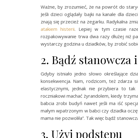
Ważne, by zrozumieć, że na powrót do stary
Jeśli dzieci oglądały bajki na kanale dla dzi
znają się przecież na zegarku. Radykalna z
atakiem histerii
. Lepiej w tym czasie raz
rozpakowywanie trwa dwa razy dłużej niż pa
wystarczy godzina u dziadków, by zrobić sob
2. Bądź stanowcza 
Gdyby istniało jedno słowo określające d
konsekwencja. Nam, rodzicom, też zdarza s
elastycznymi, jednak nie przybiera to ta
roczniakowi machać żyrandolem, kiedy trzyma
babcia zrobi budyń nawet jeśli ma iść specja
małym wpatrzonym w babci czy dziadka oczęt
mama nie pozwoliła”. Tak więc bądź stanowcza,
3. Użyj podstępu