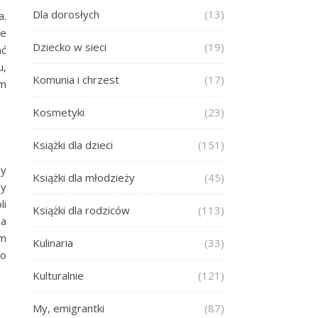
Dla dorosłych
(13)
a.
ie
Dziecko w sieci
(19)
ać
u,
Komunia i chrzest
(17)
om
Kosmetyki
(23)
Książki dla dzieci
(151)
by
Książki dla młodzieży
(45)
dy
li
Książki dla rodziców
(113)
 a
ym
Kulinaria
(33)
bo
Kulturalnie
(121)
My, emigrantki
(87)