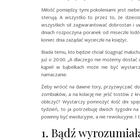
Miłość pomiędzy tymi pokoleniami jest niebez
sterują. A wszystko to przez to, że dzieci
wszystkich sił zagwarantować dobrostan i u
dniach rozpoczyna poranek od miseczki lodó
koniec dnia zażądać wycieczki na księżyc.
Biada temu, kto będzie chciał ściągnąć maluc
już o 20:00. „A dlaczego nie możemy dostać ca
kąpiel w bąbelkach może nie być wystarc
namaczanie.
Żeby wrócić na dawne tory, przyzwyczaić do 
zombiaków, a na kolację nie jeść tostów z k
obliczyć? Wystarczy pomnożyć ilość dni spęd
tydzień, to ja potrzebuję dwóch tygodni na
powinny być ewolucyjne, a nie rewolucyjne. I t
1. Bądź wyrozumiał