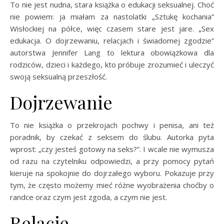
To nie jest nudna, stara książka o edukacji seksualnej. Choć
nie powiem: ja miałam za nastolatki „Sztukę kochania”
Wisłockiej na półce, więc czasem stare jest jare. „Sex
edukacja. O dojrzewaniu, relacjach i świadomej zgodzie”
autorstwa Jennifer Lang to lektura obowiązkowa dla
rodziców, dzieci i każdego, kto próbuje zrozumieć i uleczyć
swoją seksualną przeszłość.
Dojrzewanie
To nie książka o przekrojach pochwy i penisa, ani też
poradnik, by czekać z seksem do ślubu. Autorka pyta
wprost: „czy jesteś gotowy na seks?”. I wcale nie wymusza
od razu na czytelniku odpowiedzi, a przy pomocy pytań
kieruje na spokojnie do dojrzałego wyboru. Pokazuje przy
tym, że często możemy mieć różne wyobrażenia choćby o
randce oraz czym jest zgoda, a czym nie jest.
Relacje