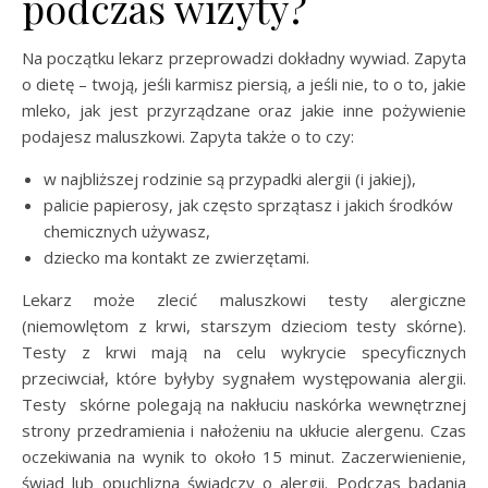
podczas wizyty?
Na początku lekarz przeprowadzi dokładny wywiad. Zapyta
o dietę – twoją, jeśli karmisz piersią, a jeśli nie, to o to, jakie
mleko, jak jest przyrządzane oraz jakie inne pożywienie
podajesz maluszkowi. Zapyta także o to czy:
w najbliższej rodzinie są przypadki alergii (i jakiej),
palicie papierosy, jak często sprzątasz i jakich środków
chemicznych używasz,
dziecko ma kontakt ze zwierzętami.
Lekarz może zlecić maluszkowi testy alergiczne
(niemowlętom z krwi, starszym dzieciom testy skórne).
Testy z krwi mają na celu wykrycie specyficznych
przeciwciał, które byłyby sygnałem występowania alergii.
Testy skórne polegają na nakłuciu naskórka wewnętrznej
strony przedramienia i nałożeniu na ukłucie alergenu. Czas
oczekiwania na wynik to około 15 minut. Zaczerwienienie,
świąd lub opuchlizna świadczy o alergii. Podczas badania