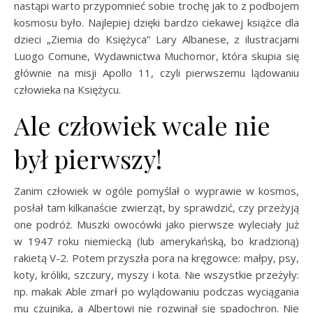
nastąpi warto przypomnieć sobie trochę jak to z podbojem
kosmosu było. Najlepiej dzięki bardzo ciekawej książce dla
dzieci „Ziemia do Księżyca” Lary Albanese, z ilustracjami
Luogo Comune, Wydawnictwa Muchomor, która skupia się
głównie na misji Apollo 11, czyli pierwszemu lądowaniu
człowieka na Księżycu.
Ale człowiek wcale nie
był pierwszy!
Zanim człowiek w ogóle pomyślał o wyprawie w kosmos,
posłał tam kilkanaście zwierząt, by sprawdzić, czy przeżyją
one podróż. Muszki owocówki jako pierwsze wyleciały już
w 1947 roku niemiecką (lub amerykańską, bo kradzioną)
rakietą V-2. Potem przyszła pora na kręgowce: małpy, psy,
koty, króliki, szczury, myszy i kota. Nie wszystkie przeżyły:
np. makak Able zmarł po wylądowaniu podczas wyciągania
mu czujnika, a Albertowi nie rozwinął się spadochron. Nie