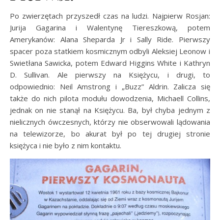
Po zwierzętach przyszedł czas na ludzi. Najpierw Rosjan:
Jurija Gagarina i Walentynę Tiereszkową, potem
Amerykanów: Alana Sheparda Jr i Sally Ride. Pierwszy
spacer poza statkiem kosmicznym odbyli Aleksiej Leonow i
Swietłana Sawicka, potem Edward Higgins White i Kathryn
D. Sullivan. Ale pierwszy na Księżycu, i drugi, to
odpowiednio: Neil Amstrong i „Buzz” Aldrin. Zalicza się
także do nich pilota modułu dowodzenia, Michaell Collins,
jednak on nie stanął na Księżycu. Ba, był chyba jednym z
nielicznych ówczesnych, którzy nie obserwowali lądowania
na telewizorze, bo akurat był po tej drugiej stronie
księżyca i nie było z nim kontaktu.