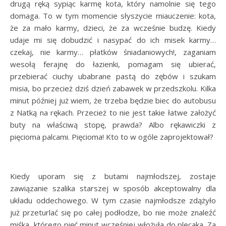
drugą ręką sypiąc karmę kota, który namolnie się tego
domaga. To w tym momencie słyszycie miauczenie: kota,
że za mało karmy, dzieci, że za wcześnie budzę. Kiedy
udaje mi się dobudzić i nasypać do ich misek karmy…
czekaj, nie karmy… płatków śniadaniowych!, zaganiam
wesołą ferajnę do łazienki, pomagam się ubierać,
przebierać ciuchy ubabrane pastą do zębów i szukam
misia, bo przecież dziś dzień zabawek w przedszkolu. Kilka
minut później już wiem, że trzeba będzie biec do autobusu
z Natką na rękach. Przecież to nie jest takie łatwe założyć
buty na właściwą stopę, prawda? Albo rękawiczki z
pięcioma palcami. Pięcioma! Kto to w ogóle zaprojektował?
Kiedy uporam się z butami najmłodszej, zostaje
zawiązanie szalika starszej w sposób akceptowalny dla
układu oddechowego. W tym czasie najmłodsze zdążyło
już przeturlać się po całej podłodze, bo nie może znaleźć
miśka, którego pięć minut wcześniej włożyła do plecaka. Za