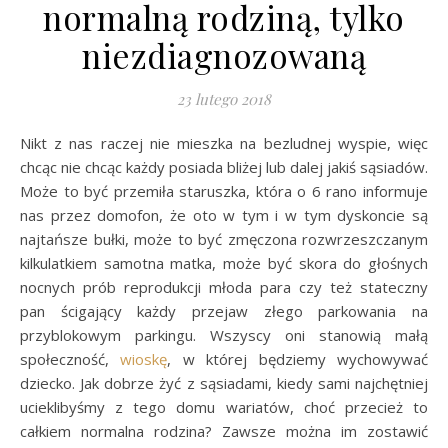
normalną rodziną, tylko
niezdiagnozowaną
23 lutego 2018
Nikt z nas raczej nie mieszka na bezludnej wyspie, więc
chcąc nie chcąc każdy posiada bliżej lub dalej jakiś sąsiadów.
Może to być przemiła staruszka, która o 6 rano informuje
nas przez domofon, że oto w tym i w tym dyskoncie są
najtańsze bułki, może to być zmęczona rozwrzeszczanym
kilkulatkiem samotna matka, może być skora do głośnych
nocnych prób reprodukcji młoda para czy też stateczny
pan ścigający każdy przejaw złego parkowania na
przyblokowym parkingu. Wszyscy oni stanowią małą
społeczność,
wioskę
, w której będziemy wychowywać
dziecko. Jak dobrze żyć z sąsiadami, kiedy sami najchętniej
ucieklibyśmy z tego domu wariatów, choć przecież to
całkiem normalna rodzina? Zawsze można im zostawić