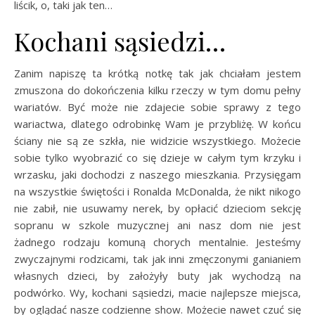
liścik, o, taki jak ten…
Kochani sąsiedzi…
Zanim napiszę ta krótką notkę tak jak chciałam jestem
zmuszona do dokończenia kilku rzeczy w tym domu pełny
wariatów. Być może nie zdajecie sobie sprawy z tego
wariactwa, dlatego odrobinkę Wam je przybliżę. W końcu
ściany nie są ze szkła, nie widzicie wszystkiego. Możecie
sobie tylko wyobrazić co się dzieje w całym tym krzyku i
wrzasku, jaki dochodzi z naszego mieszkania. Przysięgam
na wszystkie świętości i Ronalda McDonalda, że nikt nikogo
nie zabił, nie usuwamy nerek, by opłacić dzieciom sekcję
sopranu w szkole muzycznej ani nasz dom nie jest
żadnego rodzaju komuną chorych mentalnie. Jesteśmy
zwyczajnymi rodzicami, tak jak inni zmęczonymi ganianiem
własnych dzieci, by założyły buty jak wychodzą na
podwórko. Wy, kochani sąsiedzi, macie najlepsze miejsca,
by oglądać nasze codzienne show. Możecie nawet czuć się