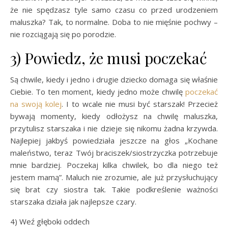
że nie spędzasz tyle samo czasu co przed urodzeniem
maluszka? Tak, to normalne. Doba to nie mięśnie pochwy –
nie rozciągają się po porodzie.
3) Powiedz, że musi poczekać
Są chwile, kiedy i jedno i drugie dziecko domaga się właśnie
Ciebie. To ten moment, kiedy jedno może chwilę
poczekać
na swoją kolej
. I to wcale nie musi być starszak! Przecież
bywają momenty, kiedy odłożysz na chwilę maluszka,
przytulisz starszaka i nie dzieje się nikomu żadna krzywda.
Najlepiej jakbyś powiedziała jeszcze na głos „Kochane
maleństwo, teraz Twój braciszek/siostrzyczka potrzebuje
mnie bardziej. Poczekaj kilka chwilek, bo dla niego też
jestem mamą”. Maluch nie zrozumie, ale już przysłuchujący
się brat czy siostra tak. Takie podkreślenie ważności
starszaka działa jak najlepsze czary.
4) Weź głęboki oddech