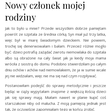
Nowy członek mojej
rodziny
Jak to było u mnie? Przede wszystkim dobrze pamiętam
powrót ze szpitala ze średnia córką. Syn miał już trzy latka,
więc był w miarę świadomym dzieckiem. Nie powiem,
trochę się denerwowałam i bałam. Przecież różnie mogło
być: dzieci potrafią zażądać zwrotu niemowlaka do szpitala
albo są obrażone na cały świat jak ja kiedy moja mama
wróciła z siostrą do domu. Podobno stwierdziłam po całym
dniu ochów i achów nad niemowlakiem, że ja w sumie wcale
jej nie widziałam, więc nie ma się nad czym rozpływać.
Postanowiłam podejść do sprawy metodycznie i jeszcze
będąc w ciąży wypytałam znajome z większą ilością dzieci
jak się sprawy mają. Miałam nawet w planie kupić coś
starszakowi niby od malucha. Z moją pamięcią jednak jest
tak, że oczywiście zapomniałam tego w końcu zrobić.