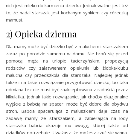
nich jest mleko do karmienia dziecka. Jednak ważne jest też
to, że nadal starszak jest kochanym synkiem czy córeczką
mamusi.
2) Opieka dzienna
Dla mamy może być dzieżko być z maluchem i starszakiem
zaraz po porodzie samemu w domu. Nie broń się przed
pomocą: męża na urlopie tacierzyńskim, propozycją
rodziców czy załatwieniem opiekunki lub żłobka/klubu
malucha czy przedszkola dla starszaka. Najlepiej jednak
także i na takie rozwiązanie przygotować dziecko, bo taka
odmiana tez nie musi być zaakceptowana z radością przez
kilkulatka. Jednak takie rozwiązanie, jak choćby okazjonalne
wyjście z babcią na spacer, może być dobre dla obydwu
stron. Babcia spacerująca z maluszkiem daje czas na
zabawę mamy ze starszakiem, a zabierająca na lody
starszaka babcia okazuje mu uwagę, której także od
dziadków potrzebuje. Uważasz, że możesz czuć się winna,