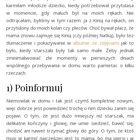
karmiłam młodsze dziecko, kiedy potrzebował przytulasa
w momencie, gdy maluch był na moich rękach. Nie
odtrącałam, byliśmy w tym razem: ja z Kinią na rękach, on
przytulony do moich kolan czy pleców. Choć bywał płacz, że
mama znowu zajmuje się Kinią (czy później Natką), było tez
tłumaczenie i pokazywanie w
albumie ze zdjęciami
jak to
było, kiedy starszaki były tak samo małe. Żeby jednak
zminimaliwować złe momenty w pierwszych dniach
wspólnego przebywania w domu warto pamietac o kilku
rzeczach:
1) Poinformuj
Niemowlak w domu i tak jest czymś kompletnie nowym,
więc dobrze jest powiedzieć trochę o nim dziecku zanim się
pojawi. O tym, że jest dużo mniejszy niż starszak, ma
delikatne kończyny i głowę, nie umie siedzieć, bawić się,
chodzić ani nawet trzymać głowy do góry. O tym, że ktoś
musi je karmić najczęściej jest to mama, bo ma piersi i w