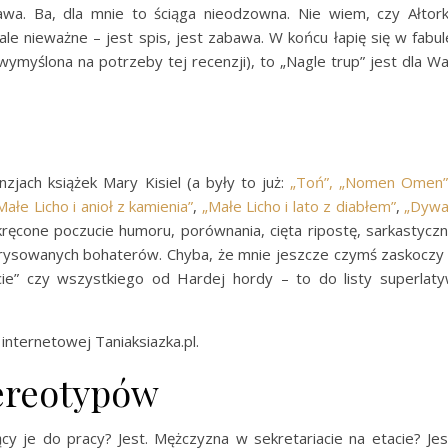
ostawa. Ba, dla mnie to ściąga nieodzowna. Nie wiem, czy Ałtor
e nieważne – jest spis, jest zabawa. W końcu łapię się w fabul
 wymyślona na potrzeby tej recenzji), to „Nagle trup” jest dla W
jach książek Mary Kisiel (a były to już:
„Toń”, „Nomen Omen”
Małe Licho i anioł z kamienia”
,
„Małe Licho i lato z diabłem”
,
„Dyw
kręcone poczucie humoru, porównania, cięta ripostę, sarkastycz
zerysowanych bohaterów. Chyba, że mnie jeszcze czymś zaskoczy
ie” czy wszystkiego od Hardej hordy – to do listy superlat
internetowej Taniaksiazka.pl.
tereotypów
cy je do pracy? Jest. Mężczyzna w sekretariacie na etacie? Jes