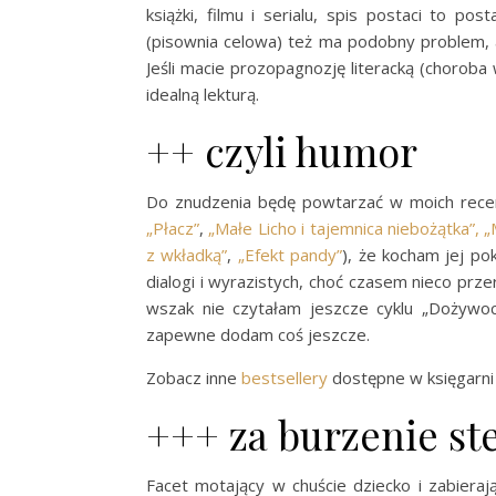
książki, filmu i serialu, spis postaci to p
(pisownia celowa) też ma podobny problem, al
Jeśli macie prozopagnozję literacką (choroba
idealną lekturą.
++ czyli humor
Do znudzenia będę powtarzać w moich recenz
„Płacz”
,
„Małe Licho i tajemnica niebożątka”, „
z wkładką”
,
„Efekt pandy”
), że kocham jej po
dialogi i wyrazistych, choć czasem nieco pr
wszak nie czytałam jeszcze cyklu „Dożywoc
zapewne dodam coś jeszcze.
Zobacz inne
bestsellery
dostępne w księgarni 
+++ za burzenie s
Facet motający w chuście dziecko i zabierają