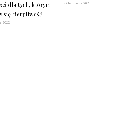
28 listopada 2023
ści dla tych, którym
y się cierpliwość
ia 2022