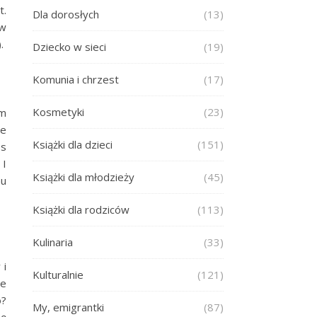
t.
Dla dorosłych
(13)
 w
.
Dziecko w sieci
(19)
Komunia i chrzest
(17)
Kosmetyki
(23)
em
ie
Książki dla dzieci
(151)
es
 I
Książki dla młodzieży
(45)
mu
Książki dla rodziców
(113)
Kulinaria
(33)
 i
Kulturalnie
(121)
je
o?
My, emigrantki
(87)