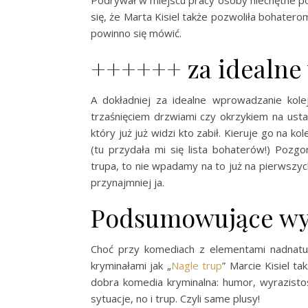
Podrywał w miejscu pracy osoby niechętne pod
się, że Marta Kisiel także pozwoliła bohaterom
powinno się mówić.
++++++ za idealne
A dokładniej za idealne wprowadzanie kole
trzaśnięciem drzwiami czy okrzykiem na ustac
który już już widzi kto zabił. Kieruje go na 
(tu przydała mi się lista bohaterów!) Poz
trupa, to nie wpadamy na to już na pierwszyc
przynajmniej ja.
Podsumowujące wy
Choć przy komediach z elementami nadnatur
kryminałami jak „
Nagle trup
” Marcie Kisiel t
dobra komedia kryminalna: humor, wyrazisto
sytuacje, no i trup. Czyli same plusy!