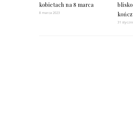
kobietach na 8 marca
blisko
8 marca 2023
kończ
31 styczn