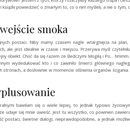
rywowi? Jestem z tych, którzy rozliczyliby każdego trupa i cies
 książki powiedzieć o zmarłym to, co o nim myśleli, a nie o tym, 
 wejście smoka
jnych postaci. Niby mamy czasem nagłe wtargnięcia na plan,
h, ale jest idealnie w czasie i miejscu. Przerywa myśl czytelnik
kolejny obiekt. Choć da się razem ze śledczymi Mogiłą i Po… hmmm
gonnym wydedukować kto i co zawiniło śmierci głównego nagłe
h stronach, a dosłownie w momencie olśnienia organów ścigania.
plusowanie
alnymi bawiłam się o wiele lepiej, to jednak typowo życiowy
akże udaje się mnie uwieść. Jest tu wszystko, co powinien zawier
ść postaci, świetne dialogi, nieprawdopodobne, a jednak możli