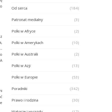
zę
co
Od serca
(184)
Patronat medialny
(3)
Polki w Afryce
(2)
 z
a,
Polki w Amerykach
(10)
….
Polki w Australii
(2)
go
 A
Polki w Azji
(13)
Polki w Europie
(53)
Poradniki
(342)
mi
ać
Prawo i rodzina
(30)
we
Wakacje i wyjazdy
(17)