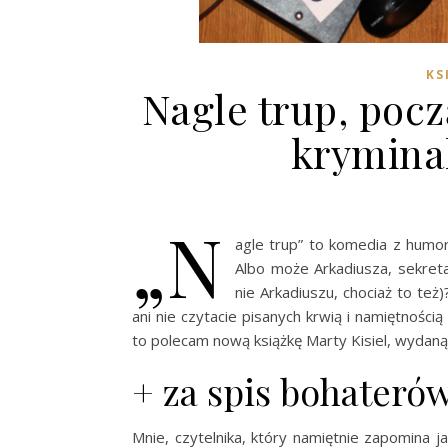
KS
Nagle trup, pocz
kryminal
„N
agle trup” to komedia z humor
Albo może Arkadiusza, sekreta
nie Arkadiuszu, chociaż to też)
ani nie czytacie pisanych krwią i namiętnoś
to polecam nową książkę Marty Kisiel, wydaną
+ za spis bohateró
Mnie, czytelnika, który namiętnie zapomina j