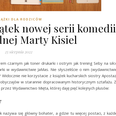
IĄŻKI DLA RODZICÓW
ątek nowej serii komedii
nej Marty Kisiel
25 sierpnia 2022
em czarnym jak toner drukarki i ostrym jak trening Seby na siłc
rki w wydawnictwie JaMas. Nie słyszeliście o nim (wydawnictwi
? Widocznie nie korzystacie z książek kucharskich siostry Apostaz
cią obyczajów w starannie dopracowanym historycznym sztafażu. 
 przez Wydawnictwo Mięta, której daję pięć kolejnych plusów:
w
ak nazywa się główny bohater, a gdzie tu więcej postaci, z każd