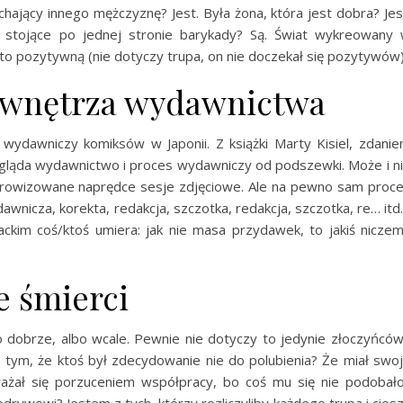
chający innego mężczyznę? Jest. Była żona, która jest dobra? Jes
ty stojące po jednej stronie barykady? Są. Świat wykreowany
 to pozytywną (nie dotyczy trupa, on nie doczekał się pozytywów)
 wnętrza wydawnictwa
ydawniczy komiksów w Japonii. Z książki Marty Kisiel, zdani
ygląda wydawnictwo i proces wydawniczy od podszewki. Może i n
rowizowane naprędce sesje zdjęciowe. Ale na pewno sam proc
wnicza, korekta, redakcja, szczotka, redakcja, szczotka, re… itd.
kim coś/ktoś umiera: jak nie masa przydawek, to jakiś nicze
e śmierci
dobrze, albo wcale. Pewnie nie dotyczy to jedynie złoczyńców
o tym, że ktoś był zdecydowanie nie do polubienia? Że miał swo
ażał się porzuceniem współpracy, bo coś mu się nie podobał