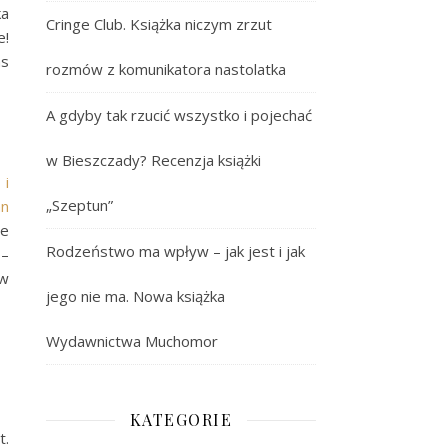
ka
Cringe Club. Książka niczym zrzut
e!
as
rozmów z komunikatora nastolatka
A gdyby tak rzucić wszystko i pojechać
w Bieszczady? Recenzja książki
 i
„Szeptun”
an
ne
Rodzeństwo ma wpływ – jak jest i jak
 –
yw
jego nie ma. Nowa książka
Wydawnictwa Muchomor
KATEGORIE
t.