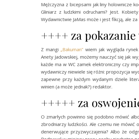
Mężczyzna z bicepsami jak liny holownicze ko
Gliniarz z ludzkimi odruchami? Jest. Kobie
Wydawnictwie JaMas może i jest fikcją, ale za
++++ za pokazanie
Z mangi
„Bakuman”
wiem jak wygląda rynek w
Anety Jadowskiej, możemy nauczyć się jak w
każde ma w WC zamek elektroniczny czy imp
wydawniczy niewiele się różni: propozycja wyda
zapewne przy każdym wydanym dziele literac
winien (a może jednak?) redaktor.
+++++ za oswojeni
O zmarłych powinno się podobno mówić albo 
zbrodniarzy ludzkości. Ale czemu nie mówić 
denerwujące przyzwyczajenia? Albo że odgr