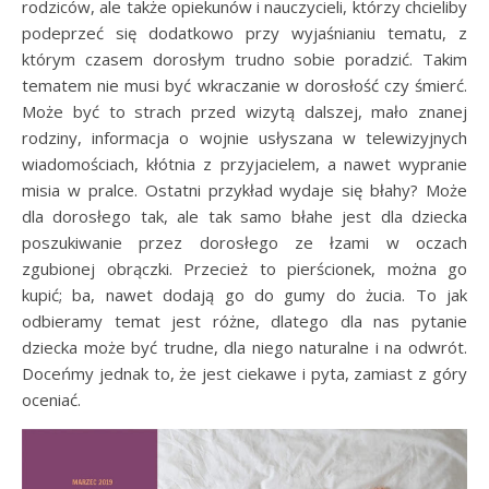
rodziców, ale także opiekunów i nauczycieli, którzy chcieliby
podeprzeć się dodatkowo przy wyjaśnianiu tematu, z
którym czasem dorosłym trudno sobie poradzić. Takim
tematem nie musi być wkraczanie w dorosłość czy śmierć.
Może być to strach przed wizytą dalszej, mało znanej
rodziny, informacja o wojnie usłyszana w telewizyjnych
wiadomościach, kłótnia z przyjacielem, a nawet wypranie
misia w pralce. Ostatni przykład wydaje się błahy? Może
dla dorosłego tak, ale tak samo błahe jest dla dziecka
poszukiwanie przez dorosłego ze łzami w oczach
zgubionej obrączki. Przecież to pierścionek, można go
kupić; ba, nawet dodają go do gumy do żucia. To jak
odbieramy temat jest różne, dlatego dla nas pytanie
dziecka może być trudne, dla niego naturalne i na odwrót.
Doceńmy jednak to, że jest ciekawe i pyta, zamiast z góry
oceniać.