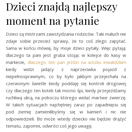
Dzieci znajdą najlepszy
moment na pytanie
Dzieci są mistrzami zawstydzania rodziców. Taki maluch nie
zdaje sobie przecież sprawy, że to coś złego zapytać.
Sama w końcu mówię, by moje dzieci pytały. Więc pytają:
dlaczego ta pani jest gruba stojąc w kolejce do kasy w
markecie,
dlaczego ten pan jeździ na wózku inwalidzkim
kiedy widzi jadący z naprzeciwka pojazd z
niepełnosprawnym, co by było jakbym przejechała na
czerwonym świetle kiedy poddaję się kontroli drogowej
czy dlaczego ten kotek tak mocno śpi, kiedy przejeżdżamy
ruchliwą ulicą, na poboczu którego widać martwe zwierzę.
W takich sytuacjach najchętniej zaraz po zapadnięciu się
pod ziemię zamienilibyśmy się w kamień i nic nie
odpowiedzieli. Bo może wtedy dziecko nie będzie drążyć
tematu, zapomni, odwróci coś jego uwagę.