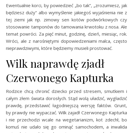
Ewentualnie korci, by powiedzieć „bo tak”, „zrozumiesz, jak
będziesz duży” albo wymyślenie jakiegoś wyjaśnienia nie z
tej ziemi jak np. zimowy sen kotów podwórkowych czy
stosowanie tamponów do tamowania krwotoku z nosa. Ale
temat powróci. Za pięć minut, godzinę, dzień, miesiąc, rok.
Wróci, ale z narośniętymi dopowiedzeniami malca, często
nieprawdziwymi, które będziemy musieli prostować.
Wilk naprawdę zjadł
Czerwonego Kapturka
Rodzice chcą chronić dziecko przed stresem, smutkiem i
całym złem świata dorosłych. Stąd wolą uładzić, wygładzić
prawdę, przedstawić łagodniejszą wersję faktów. Grunt,
by prawdy nie wypaczać. Wilk zajadł Czerwonego Kapturka
i nie przechodzi wcale na wegetarianizm, kot zdechł, bo
komuś nie udało się go ominąć samochodem, a inwalida