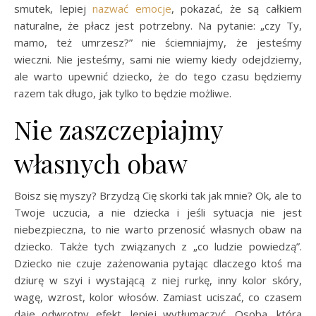
smutek, lepiej
nazwać emocje
, pokazać, że są całkiem
naturalne, że płacz jest potrzebny. Na pytanie: „czy Ty,
mamo, też umrzesz?” nie ściemniajmy, że jesteśmy
wieczni. Nie jesteśmy, sami nie wiemy kiedy odejdziemy,
ale warto upewnić dziecko, że do tego czasu będziemy
razem tak długo, jak tylko to będzie możliwe.
Nie zaszczepiajmy
własnych obaw
Boisz się myszy? Brzydzą Cię skorki tak jak mnie? Ok, ale to
Twoje uczucia, a nie dziecka i jeśli sytuacja nie jest
niebezpieczna, to nie warto przenosić własnych obaw na
dziecko. Także tych związanych z „co ludzie powiedzą”.
Dziecko nie czuje zażenowania pytając dlaczego ktoś ma
dziurę w szyi i wystającą z niej rurkę, inny kolor skóry,
wagę, wzrost, kolor włosów. Zamiast uciszać, co czasem
daje odwrotny efekt, lepiej wytłumaczyć. Osoba, która