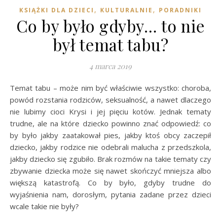
,
,
KSIĄŻKI DLA DZIECI
KULTURALNIE
PORADNIKI
Co by było gdyby… to nie
był temat tabu?
4 marca 2019
Temat tabu – może nim być właściwie wszystko: choroba,
powód rozstania rodziców, seksualność, a nawet dlaczego
nie lubimy cioci Krysi i jej pięciu kotów. Jednak tematy
trudne, ale na które dziecko powinno znać odpowiedź: co
by było jakby zaatakował pies, jakby ktoś obcy zaczepił
dziecko, jakby rodzice nie odebrali malucha z przedszkola,
jakby dziecko się zgubiło. Brak rozmów na takie tematy czy
zbywanie dziecka może się nawet skończyć mniejsza albo
większą katastrofą. Co by było, gdyby trudne do
wyjaśnienia nam, dorosłym, pytania zadane przez dzieci
wcale takie nie były?